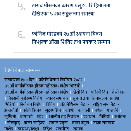
५.
खराब मौसमका कारण यलुङ– रि हिमालमा
देखिएका ५ शव सङ्कलनमा समस्या
६.
फोनिज मोरङको २७औँ स्थापना दिवस:
निःशुल्क आँखा शिविर तथा पत्रकार सम्मान
रेडियो नेपाल स्तम्भहरु
।
।
सरकारका १०० दिन
प्रतिनिधिसभा निर्वाचन-२०८२
।
७५औँ वार्षिकोत्सव(हीरक महोत्सव) विशेष भिडियाे
।
।
।
७५औँ वार्षिकोत्सव(हीरक महोत्सव) विशेष
दोस्रो दिन
पहिलो दिन
तेस्रो दिन
।
।
।
।
पिएसबी पूर्वारम्भ विशेष
ब्यानर समाचार
सूचना तथा चेतनामूलक सन्देश
।
।
।
।
।
भिडियाे
निर्वाचन विशेष
बिविध
प्रतिनिधिसभा बैठक
राष्ट्रिय सभा बैठक
।
।
।
।
।
।
।
अन्तर्वार्ता
फोटो फिचर
सुदुरपश्चिम
काेशी
कर्णाली
मधेस
गण्डकी
।
।
।
।
।
।
लुम्बिनी
बागमती
प्रदेश
स्थानीय तह निर्वाचन
प्रशासन
भिडियो
अर्थतन्त्र
।
।
।
।
।
।
खेलकुद
कला-साहित्य
समाज प्रमुख
ताजा प्रमुख
ताजा समाचार
।
।
।
।
।
विशेष
स्वास्थ्य/शिक्षा
विदेश
राजनीति
समाज