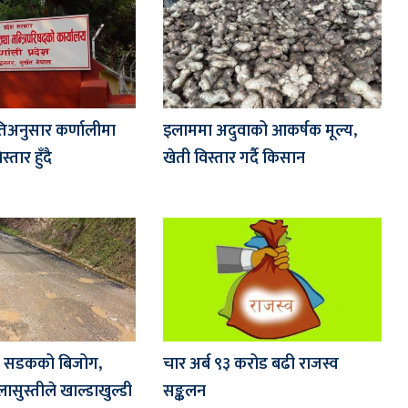
तिअनुसार कर्णालीमा
इलाममा अदुवाको आकर्षक मूल्य,
स्तार हुँदै
खेती विस्तार गर्दै किसान
्य सडकको बिजोग,
चार अर्ब ९३ करोड बढी राजस्व
ासुस्तीले खाल्डाखुल्डी
सङ्कलन