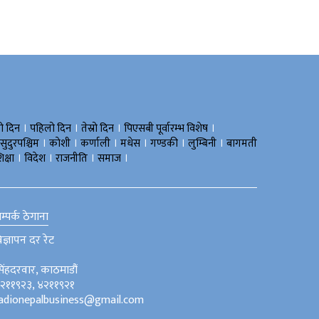
।
।
।
।
रो दिन
पहिलो दिन
तेस्रो दिन
पिएसबी पूर्वारम्भ विशेष
।
।
।
।
।
।
सुदुरपश्चिम
काेशी
कर्णाली
मधेस
गण्डकी
लुम्बिनी
बागमती
।
।
।
।
िक्षा
विदेश
राजनीति
समाज
म्पर्क ठेगाना
िज्ञापन दर रेट
िंहदरवार, काठमाडौं
२११९२३, ४२११९२१
adionepalbusiness@gmail.com