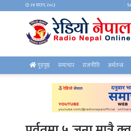
२४ साउन, २०८३
गृहपृष्ठ
समाचार
राजनीति
अर्थतन्त्र
पर्वतमा ५ जना मात्रै क्