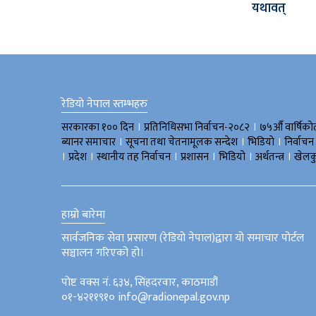
यथावत्
रेडियो नेपाल स्तम्भहरु
।
।
सरकारका १०० दिन
प्रतिनिधिसभा निर्वाचन-२०८२
७५औँ वार्षिको
।
।
।
ब्यानर समाचार
सूचना तथा चेतनामूलक सन्देश
भिडियाे
निर्वाचन
।
।
।
।
।
।
प्रदेश
स्थानीय तह निर्वाचन
प्रशासन
भिडियो
अर्थतन्त्र
खेलक
हाम्रो बारेमा
सार्वजनिक सेवा प्रसारण (रेडियो नेपाल)द्वारा यो समाचार पोर्टल
सञ्चालन गरिएको हो।
पोष्ट वक्स नं. ६३४, सिंहदरवार, काठमाडौं
०१-४२११९१० info@radionepal.gov.np