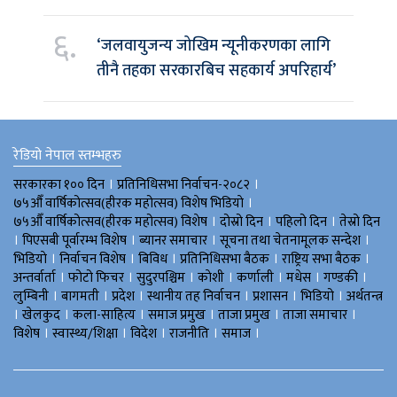
६.
‘जलवायुजन्य जोखिम न्यूनीकरणका लागि
तीनै तहका सरकारबिच सहकार्य अपरिहार्य’
रेडियो नेपाल स्तम्भहरु
।
।
सरकारका १०० दिन
प्रतिनिधिसभा निर्वाचन-२०८२
।
७५औँ वार्षिकोत्सव(हीरक महोत्सव) विशेष भिडियाे
।
।
।
७५औँ वार्षिकोत्सव(हीरक महोत्सव) विशेष
दोस्रो दिन
पहिलो दिन
तेस्रो दिन
।
।
।
।
पिएसबी पूर्वारम्भ विशेष
ब्यानर समाचार
सूचना तथा चेतनामूलक सन्देश
।
।
।
।
।
भिडियाे
निर्वाचन विशेष
बिविध
प्रतिनिधिसभा बैठक
राष्ट्रिय सभा बैठक
।
।
।
।
।
।
।
अन्तर्वार्ता
फोटो फिचर
सुदुरपश्चिम
काेशी
कर्णाली
मधेस
गण्डकी
।
।
।
।
।
।
लुम्बिनी
बागमती
प्रदेश
स्थानीय तह निर्वाचन
प्रशासन
भिडियो
अर्थतन्त्र
।
।
।
।
।
।
खेलकुद
कला-साहित्य
समाज प्रमुख
ताजा प्रमुख
ताजा समाचार
।
।
।
।
।
विशेष
स्वास्थ्य/शिक्षा
विदेश
राजनीति
समाज