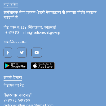
हाम्रो बारेमा
सार्वजनिक सेवा प्रसारण (रेडियो नेपाल)द्वारा यो समाचार पोर्टल सञ्चालन
गरिएको हो।
पोष्ट वक्स नं. ६३४, सिंहदरवार, काठमाडौं
०१-४२११९१० info@radionepal.gov.np
सामाजिक संजाल
सम्पर्क ठेगाना
विज्ञापन दर रेट
सिंहदरवार, काठमाडौं
४२११९२३, ४२११९२१
radionepalbusiness@gmail.com