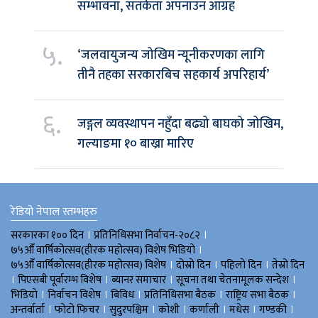
सम्भावना, सतर्कता अपनाउन आग्रह
५.
‘जलवायुजन्य जोखिम न्यूनीकरणका लागि
तीनै तहका सरकारबिच सहकार्य अपरिहार्य’
६.
जङ्गल व्यवस्थापन नहुँदा बढ्यो बाघको जोखिम,
गल्याङमा १० बाख्रा मारिए
रेडियो नेपाल स्तम्भहरु
।
।
सरकारका १०० दिन
प्रतिनिधिसभा निर्वाचन-२०८२
।
७५औँ वार्षिकोत्सव(हीरक महोत्सव) विशेष भिडियाे
।
।
।
७५औँ वार्षिकोत्सव(हीरक महोत्सव) विशेष
दोस्रो दिन
पहिलो दिन
तेस्रो दिन
।
।
।
।
पिएसबी पूर्वारम्भ विशेष
ब्यानर समाचार
सूचना तथा चेतनामूलक सन्देश
।
।
।
।
।
भिडियाे
निर्वाचन विशेष
बिविध
प्रतिनिधिसभा बैठक
राष्ट्रिय सभा बैठक
।
।
।
।
।
।
।
अन्तर्वार्ता
फोटो फिचर
सुदुरपश्चिम
काेशी
कर्णाली
मधेस
गण्डकी