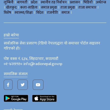
।
।
।
।
।
।
लुम्बिनी
बागमती
प्रदेश
स्थानीय तह निर्वाचन
प्रशासन
भिडियो
अर्थतन्त्र
।
।
।
।
।
।
खेलकुद
कला-साहित्य
समाज प्रमुख
ताजा प्रमुख
ताजा समाचार
।
।
।
।
।
विशेष
स्वास्थ्य/शिक्षा
विदेश
राजनीति
समाज
हाम्रो बारेमा
सार्वजनिक सेवा प्रसारण (रेडियो नेपाल)द्वारा यो समाचार पोर्टल सञ्चालन
गरिएको हो।
पोष्ट वक्स नं. ६३४, सिंहदरवार, काठमाडौं
०१-४२११९१० info@radionepal.gov.np
सामाजिक संजाल