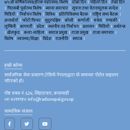
।
।
।
७५औँ वार्षिकोत्सव(हीरक महोत्सव) विशेष
दोस्रो दिन
पहिलो दिन
तेस्रो दिन
।
।
।
।
पिएसबी पूर्वारम्भ विशेष
ब्यानर समाचार
सूचना तथा चेतनामूलक सन्देश
।
।
।
।
।
भिडियाे
निर्वाचन विशेष
बिविध
प्रतिनिधिसभा बैठक
राष्ट्रिय सभा बैठक
।
।
।
।
।
।
।
अन्तर्वार्ता
फोटो फिचर
सुदुरपश्चिम
काेशी
कर्णाली
मधेस
गण्डकी
।
।
।
।
।
।
लुम्बिनी
बागमती
प्रदेश
स्थानीय तह निर्वाचन
प्रशासन
भिडियो
अर्थतन्त्र
।
।
।
।
।
।
खेलकुद
कला-साहित्य
समाज प्रमुख
ताजा प्रमुख
ताजा समाचार
।
।
।
।
।
विशेष
स्वास्थ्य/शिक्षा
विदेश
राजनीति
समाज
हाम्रो बारेमा
सार्वजनिक सेवा प्रसारण (रेडियो नेपाल)द्वारा यो समाचार पोर्टल सञ्चालन
गरिएको हो।
पोष्ट वक्स नं. ६३४, सिंहदरवार, काठमाडौं
०१-४२११९१० info@radionepal.gov.np
सामाजिक संजाल