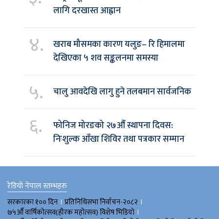
लागि दरखास्त आह्वान
४.
खराब मौसमका कारण यलुङ– रि हिमालमा
देखिएका ५ शव सङ्कलनमा समस्या
५.
चालु आवदेखि लागु हुने तलबमान सार्वजनिक
६.
फोनिज मोरङको २७औँ स्थापना दिवस:
निःशुल्क आँखा शिविर तथा पत्रकार सम्मान
रेडियो नेपाल स्तम्भहरु
।
।
सरकारका १०० दिन
प्रतिनिधिसभा निर्वाचन-२०८२
।
७५औँ वार्षिकोत्सव(हीरक महोत्सव) विशेष भिडियाे