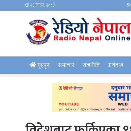
२३ साउन, २०८३
गृहपृष्ठ
समाचार
राजनीति
अर्थतन्त्र
विदेशबाट फर्किएका ९