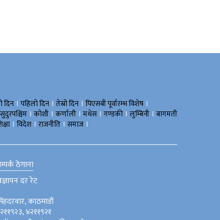
।
।
।
।
रो दिन
पहिलो दिन
तेस्रो दिन
पिएसबी पूर्वारम्भ विशेष
।
।
।
।
।
।
सुदुरपश्चिम
काेशी
कर्णाली
मधेस
गण्डकी
लुम्बिनी
बागमती
।
।
।
।
िक्षा
विदेश
राजनीति
समाज
म्पर्क ठेगाना
िज्ञापन दर रेट
िंहदरवार, काठमाडौं
२११९२३, ४२११९२१