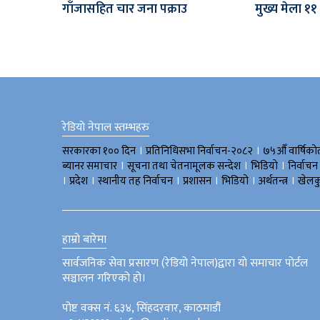
गाँजासहित चार जना पक्राउ
मुख्य मेला ११
रेडियो नेपाल स्तम्भहरु
।
।
सरकारका १०० दिन
प्रतिनिधिसभा निर्वाचन-२०८२
७५औँ वार्षिको
।
।
।
ब्यानर समाचार
सूचना तथा चेतनामूलक सन्देश
भिडियाे
निर्वाचन
।
।
।
।
।
।
प्रदेश
स्थानीय तह निर्वाचन
प्रशासन
भिडियो
अर्थतन्त्र
खेलक
हाम्रो बारेमा
सार्वजनिक सेवा प्रसारण (रेडियो नेपाल)द्वारा यो समाचार पोर्टल
सञ्चालन गरिएको हो।
पोष्ट वक्स नं. ६३४, सिंहदरवार, काठमाडौं