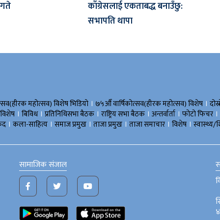
 गते
काँग्रेसलाई एकताबद्ध बनाउँछु:
सभापति थापा
।
।
त्सव(हीरक महोत्सव) विशेष भिडियाे
७५औँ वार्षिकोत्सव(हीरक महोत्सव) विशेष
दोस्
।
।
।
।
।
।
 विशेष
बिविध
प्रतिनिधिसभा बैठक
राष्ट्रिय सभा बैठक
अन्तर्वार्ता
फोटो फिचर
।
।
।
।
।
।
ुद
कला-साहित्य
समाज प्रमुख
ताजा प्रमुख
ताजा समाचार
विशेष
स्वास्थ्य/श
सामाजिक संजाल
स
व
स
४