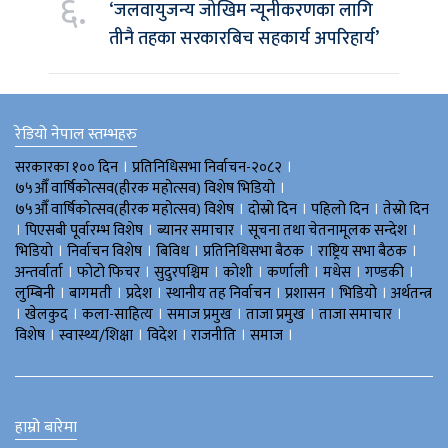
६.
‘जलवायुजन्य जोखिम न्यूनीकरणका लागि
तीनै तहका सरकारबिच सहकार्य अपरिहार्य’
रेडियो नेपाल स्तम्भहरु
।
।
सरकारका १०० दिन
प्रतिनिधिसभा निर्वाचन-२०८२
।
७५औँ वार्षिकोत्सव(हीरक महोत्सव) विशेष भिडियाे
।
।
।
७५औँ वार्षिकोत्सव(हीरक महोत्सव) विशेष
दोस्रो दिन
पहिलो दिन
तेस्रो दिन
।
।
।
।
पिएसबी पूर्वारम्भ विशेष
ब्यानर समाचार
सूचना तथा चेतनामूलक सन्देश
।
।
।
।
।
भिडियाे
निर्वाचन विशेष
बिविध
प्रतिनिधिसभा बैठक
राष्ट्रिय सभा बैठक
।
।
।
।
।
।
।
अन्तर्वार्ता
फोटो फिचर
सुदुरपश्चिम
काेशी
कर्णाली
मधेस
गण्डकी
।
।
।
।
।
।
लुम्बिनी
बागमती
प्रदेश
स्थानीय तह निर्वाचन
प्रशासन
भिडियो
अर्थतन्त्र
।
।
।
।
।
।
खेलकुद
कला-साहित्य
समाज प्रमुख
ताजा प्रमुख
ताजा समाचार
।
।
।
।
।
विशेष
स्वास्थ्य/शिक्षा
विदेश
राजनीति
समाज
हाम्रो बारेमा