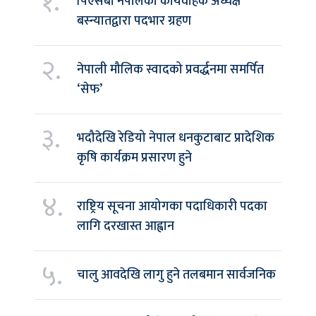
१.
पिएसबी नेपालका कार्यवाहक अध्यक्ष
बस्न्यातद्वारा पदभार ग्रहण
२.
नेपाली मौलिक स्वादको प्रवर्द्धनमा समर्पित
‘सेफ’
३.
भदौदेखि रेडियो नेपाल धनकुटाबाट प्रादेशिक
कृषि कार्यक्रम प्रसारण हुने
४.
राष्ट्रिय सूचना आयोगका पदाधिकारी पदका
लागि दरखास्त आह्वान
५.
चालु आवदेखि लागु हुने तलबमान सार्वजनिक