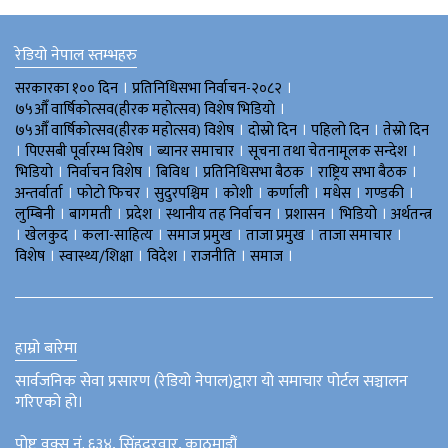
रेडियो नेपाल स्तम्भहरु
।
।
सरकारका १०० दिन
प्रतिनिधिसभा निर्वाचन-२०८२
।
७५औँ वार्षिकोत्सव(हीरक महोत्सव) विशेष भिडियाे
।
।
।
७५औँ वार्षिकोत्सव(हीरक महोत्सव) विशेष
दोस्रो दिन
पहिलो दिन
तेस्रो दिन
।
।
।
।
पिएसबी पूर्वारम्भ विशेष
ब्यानर समाचार
सूचना तथा चेतनामूलक सन्देश
।
।
।
।
।
भिडियाे
निर्वाचन विशेष
बिविध
प्रतिनिधिसभा बैठक
राष्ट्रिय सभा बैठक
।
।
।
।
।
।
।
अन्तर्वार्ता
फोटो फिचर
सुदुरपश्चिम
काेशी
कर्णाली
मधेस
गण्डकी
।
।
।
।
।
।
लुम्बिनी
बागमती
प्रदेश
स्थानीय तह निर्वाचन
प्रशासन
भिडियो
अर्थतन्त्र
।
।
।
।
।
।
खेलकुद
कला-साहित्य
समाज प्रमुख
ताजा प्रमुख
ताजा समाचार
।
।
।
।
।
विशेष
स्वास्थ्य/शिक्षा
विदेश
राजनीति
समाज
हाम्रो बारेमा
सार्वजनिक सेवा प्रसारण (रेडियो नेपाल)द्वारा यो समाचार पोर्टल सञ्चालन
गरिएको हो।
पोष्ट वक्स नं. ६३४, सिंहदरवार, काठमाडौं