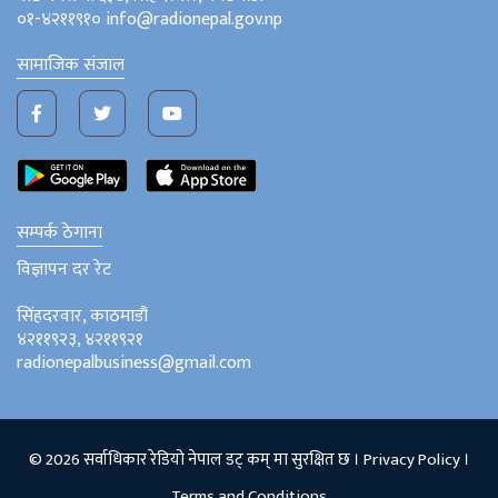
०१-४२११९१० info@radionepal.gov.np
सामाजिक संजाल
सम्पर्क ठेगाना
विज्ञापन दर रेट
सिंहदरवार, काठमाडौं
४२११९२३, ४२११९२१
radionepalbusiness@gmail.com
© 2026 सर्वाधिकार रेडियो नेपाल डट् कम् मा सुरक्षित छ ।
Privacy Policy
।
Terms and Conditions