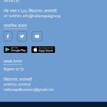
गरिएको हो।
पोष्ट वक्स नं. ६३४, सिंहदरवार, काठमाडौं
०१-४२११९१० info@radionepal.gov.np
सामाजिक संजाल
सम्पर्क ठेगाना
विज्ञापन दर रेट
सिंहदरवार, काठमाडौं
४२११९२३, ४२११९२१
radionepalbusiness@gmail.com