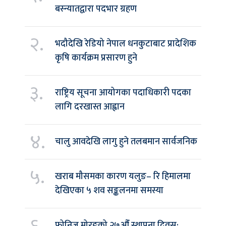
बस्न्यातद्वारा पदभार ग्रहण
२.
भदौदेखि रेडियो नेपाल धनकुटाबाट प्रादेशिक
कृषि कार्यक्रम प्रसारण हुने
३.
राष्ट्रिय सूचना आयोगका पदाधिकारी पदका
लागि दरखास्त आह्वान
४.
चालु आवदेखि लागु हुने तलबमान सार्वजनिक
५.
खराब मौसमका कारण यलुङ– रि हिमालमा
देखिएका ५ शव सङ्कलनमा समस्या
फोनिज मोरङको २७औँ स्थापना दिवस: