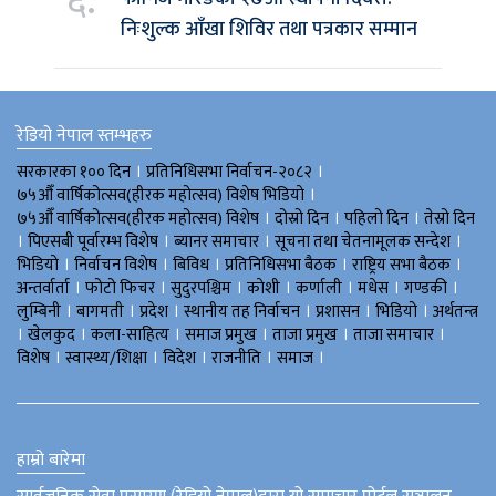
६.
निःशुल्क आँखा शिविर तथा पत्रकार सम्मान
रेडियो नेपाल स्तम्भहरु
।
।
सरकारका १०० दिन
प्रतिनिधिसभा निर्वाचन-२०८२
।
७५औँ वार्षिकोत्सव(हीरक महोत्सव) विशेष भिडियाे
।
।
।
७५औँ वार्षिकोत्सव(हीरक महोत्सव) विशेष
दोस्रो दिन
पहिलो दिन
तेस्रो दिन
।
।
।
।
पिएसबी पूर्वारम्भ विशेष
ब्यानर समाचार
सूचना तथा चेतनामूलक सन्देश
।
।
।
।
।
भिडियाे
निर्वाचन विशेष
बिविध
प्रतिनिधिसभा बैठक
राष्ट्रिय सभा बैठक
।
।
।
।
।
।
।
अन्तर्वार्ता
फोटो फिचर
सुदुरपश्चिम
काेशी
कर्णाली
मधेस
गण्डकी
।
।
।
।
।
।
लुम्बिनी
बागमती
प्रदेश
स्थानीय तह निर्वाचन
प्रशासन
भिडियो
अर्थतन्त्र
।
।
।
।
।
।
खेलकुद
कला-साहित्य
समाज प्रमुख
ताजा प्रमुख
ताजा समाचार
।
।
।
।
।
विशेष
स्वास्थ्य/शिक्षा
विदेश
राजनीति
समाज
हाम्रो बारेमा