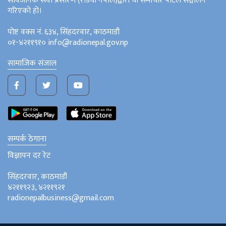
सार्वजनिक सेवा प्रसारण (रेडियो नेपाल)द्वारा यो समाचार पोर्टल सञ्चालन
गरिएको हो।
पोष्ट वक्स नं. ६३४, सिंहदरवार, काठमाडौं
०१-४२११९१० info@radionepal.gov.np
सामाजिक संजाल
सम्पर्क ठेगाना
विज्ञापन दर रेट
सिंहदरवार, काठमाडौं
४२११९२३, ४२११९२१
radionepalbusiness@gmail.com