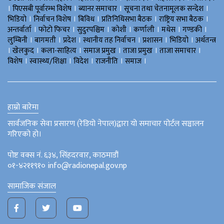
।
।
।
।
पिएसबी पूर्वारम्भ विशेष
ब्यानर समाचार
सूचना तथा चेतनामूलक सन्देश
।
।
।
।
।
भिडियाे
निर्वाचन विशेष
बिविध
प्रतिनिधिसभा बैठक
राष्ट्रिय सभा बैठक
।
।
।
।
।
।
।
अन्तर्वार्ता
फोटो फिचर
सुदुरपश्चिम
काेशी
कर्णाली
मधेस
गण्डकी
।
।
।
।
।
।
लुम्बिनी
बागमती
प्रदेश
स्थानीय तह निर्वाचन
प्रशासन
भिडियो
अर्थतन्त्र
।
।
।
।
।
।
खेलकुद
कला-साहित्य
समाज प्रमुख
ताजा प्रमुख
ताजा समाचार
।
।
।
।
।
विशेष
स्वास्थ्य/शिक्षा
विदेश
राजनीति
समाज
हाम्रो बारेमा
सार्वजनिक सेवा प्रसारण (रेडियो नेपाल)द्वारा यो समाचार पोर्टल सञ्चालन
गरिएको हो।
पोष्ट वक्स नं. ६३४, सिंहदरवार, काठमाडौं
०१-४२११९१० info@radionepal.gov.np
सामाजिक संजाल