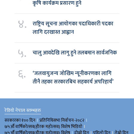
कृषि कार्यक्रम प्रसारण हुने
४.
राष्ट्रिय सूचना आयोगका पदाधिकारी पदका
लागि दरखास्त आह्वान
५.
चालु आवदेखि लागु हुने तलबमान सार्वजनिक
६.
‘जलवायुजन्य जोखिम न्यूनीकरणका लागि
तीनै तहका सरकारबिच सहकार्य अपरिहार्य’
रेडियो नेपाल स्तम्भहरु
।
।
सरकारका १०० दिन
प्रतिनिधिसभा निर्वाचन-२०८२
।
७५औँ वार्षिकोत्सव(हीरक महोत्सव) विशेष भिडियाे
।
।
।
७५औँ वार्षिकोत्सव(हीरक महोत्सव) विशेष
दोस्रो दिन
पहिलो दिन
तेस्रो दिन