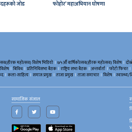
सांसदहरूको जोड
फोहोर’ महाअभियान घोषणा
।
।
त्सव(हीरक महोत्सव) विशेष भिडियाे
७५औँ वार्षिकोत्सव(हीरक महोत्सव) विशेष
दोस्
।
।
।
।
।
।
 विशेष
बिविध
प्रतिनिधिसभा बैठक
राष्ट्रिय सभा बैठक
अन्तर्वार्ता
फोटो फिचर
।
।
।
।
।
।
ुद
कला-साहित्य
समाज प्रमुख
ताजा प्रमुख
ताजा समाचार
विशेष
स्वास्थ्य/श
सामाजिक संजाल
स
व
स
४