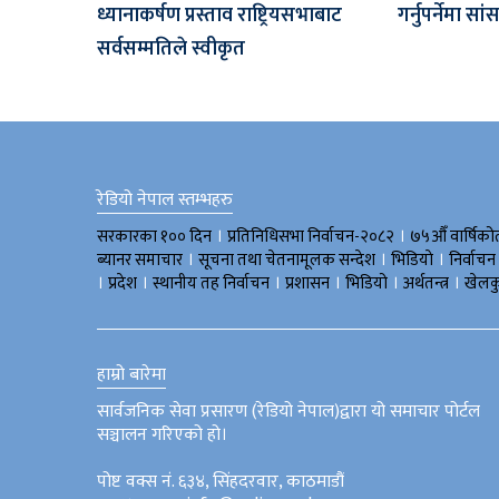
ध्यानाकर्षण प्रस्ताव राष्ट्रियसभाबाट
गर्नुपर्नेमा 
सर्वसम्मतिले स्वीकृत
रेडियो नेपाल स्तम्भहरु
।
।
सरकारका १०० दिन
प्रतिनिधिसभा निर्वाचन-२०८२
७५औँ वार्षिको
।
।
।
ब्यानर समाचार
सूचना तथा चेतनामूलक सन्देश
भिडियाे
निर्वाचन
।
।
।
।
।
।
प्रदेश
स्थानीय तह निर्वाचन
प्रशासन
भिडियो
अर्थतन्त्र
खेलक
हाम्रो बारेमा
सार्वजनिक सेवा प्रसारण (रेडियो नेपाल)द्वारा यो समाचार पोर्टल
सञ्चालन गरिएको हो।
पोष्ट वक्स नं. ६३४, सिंहदरवार, काठमाडौं