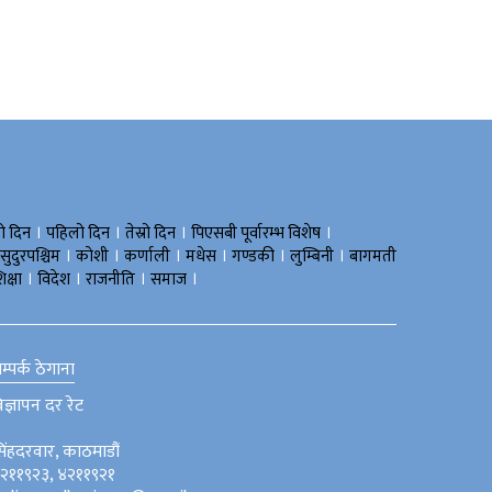
।
।
।
।
रो दिन
पहिलो दिन
तेस्रो दिन
पिएसबी पूर्वारम्भ विशेष
।
।
।
।
।
।
सुदुरपश्चिम
काेशी
कर्णाली
मधेस
गण्डकी
लुम्बिनी
बागमती
।
।
।
।
िक्षा
विदेश
राजनीति
समाज
म्पर्क ठेगाना
िज्ञापन दर रेट
िंहदरवार, काठमाडौं
२११९२३, ४२११९२१