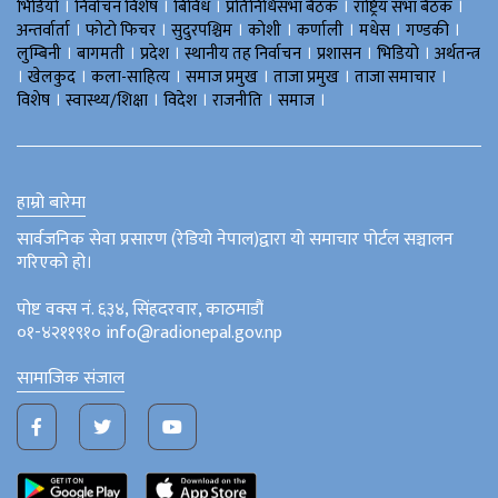
।
।
।
।
।
भिडियाे
निर्वाचन विशेष
बिविध
प्रतिनिधिसभा बैठक
राष्ट्रिय सभा बैठक
।
।
।
।
।
।
।
अन्तर्वार्ता
फोटो फिचर
सुदुरपश्चिम
काेशी
कर्णाली
मधेस
गण्डकी
।
।
।
।
।
।
लुम्बिनी
बागमती
प्रदेश
स्थानीय तह निर्वाचन
प्रशासन
भिडियो
अर्थतन्त्र
।
।
।
।
।
।
खेलकुद
कला-साहित्य
समाज प्रमुख
ताजा प्रमुख
ताजा समाचार
।
।
।
।
।
विशेष
स्वास्थ्य/शिक्षा
विदेश
राजनीति
समाज
हाम्रो बारेमा
सार्वजनिक सेवा प्रसारण (रेडियो नेपाल)द्वारा यो समाचार पोर्टल सञ्चालन
गरिएको हो।
पोष्ट वक्स नं. ६३४, सिंहदरवार, काठमाडौं
०१-४२११९१० info@radionepal.gov.np
सामाजिक संजाल