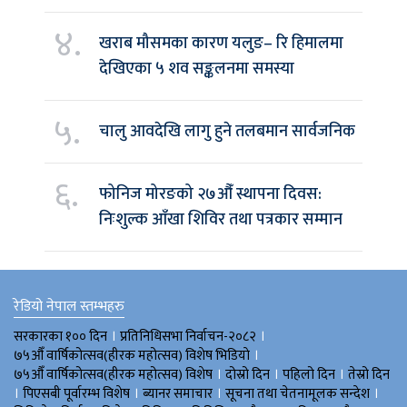
४.
खराब मौसमका कारण यलुङ– रि हिमालमा
देखिएका ५ शव सङ्कलनमा समस्या
५.
चालु आवदेखि लागु हुने तलबमान सार्वजनिक
६.
फोनिज मोरङको २७औँ स्थापना दिवस:
निःशुल्क आँखा शिविर तथा पत्रकार सम्मान
रेडियो नेपाल स्तम्भहरु
।
।
सरकारका १०० दिन
प्रतिनिधिसभा निर्वाचन-२०८२
।
७५औँ वार्षिकोत्सव(हीरक महोत्सव) विशेष भिडियाे
।
।
।
७५औँ वार्षिकोत्सव(हीरक महोत्सव) विशेष
दोस्रो दिन
पहिलो दिन
तेस्रो दिन
।
।
।
।
पिएसबी पूर्वारम्भ विशेष
ब्यानर समाचार
सूचना तथा चेतनामूलक सन्देश