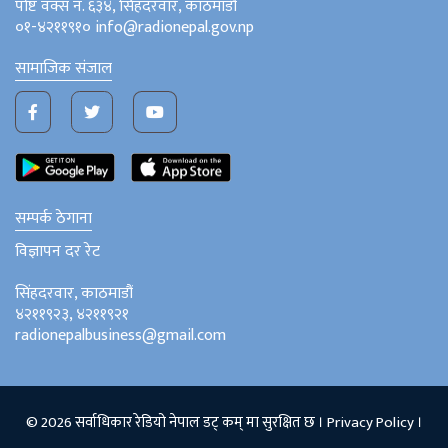
पोष्ट वक्स नं. ६३४, सिंहदरवार, काठमाडौं
०१-४२११९१० info@radionepal.gov.np
सामाजिक संजाल
सम्पर्क ठेगाना
विज्ञापन दर रेट
सिंहदरवार, काठमाडौं
४२११९२३, ४२११९२१
radionepalbusiness@gmail.com
© 2026 सर्वाधिकार रेडियो नेपाल डट् कम् मा सुरक्षित छ ।
Privacy Policy
।