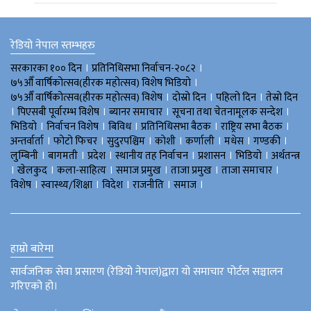
रेडियो नेपाल स्तम्भहरु
।
।
सरकारका १०० दिन
प्रतिनिधिसभा निर्वाचन-२०८२
।
७५औँ वार्षिकोत्सव(हीरक महोत्सव) विशेष भिडियाे
।
।
।
७५औँ वार्षिकोत्सव(हीरक महोत्सव) विशेष
दोस्रो दिन
पहिलो दिन
तेस्रो दिन
।
।
।
।
पिएसबी पूर्वारम्भ विशेष
ब्यानर समाचार
सूचना तथा चेतनामूलक सन्देश
।
।
।
।
।
भिडियाे
निर्वाचन विशेष
बिविध
प्रतिनिधिसभा बैठक
राष्ट्रिय सभा बैठक
।
।
।
।
।
।
।
अन्तर्वार्ता
फोटो फिचर
सुदुरपश्चिम
काेशी
कर्णाली
मधेस
गण्डकी
।
।
।
।
।
।
लुम्बिनी
बागमती
प्रदेश
स्थानीय तह निर्वाचन
प्रशासन
भिडियो
अर्थतन्त्र
।
।
।
।
।
।
खेलकुद
कला-साहित्य
समाज प्रमुख
ताजा प्रमुख
ताजा समाचार
।
।
।
।
।
विशेष
स्वास्थ्य/शिक्षा
विदेश
राजनीति
समाज
हाम्रो बारेमा
सार्वजनिक सेवा प्रसारण (रेडियो नेपाल)द्वारा यो समाचार पोर्टल सञ्चालन
गरिएको हो।