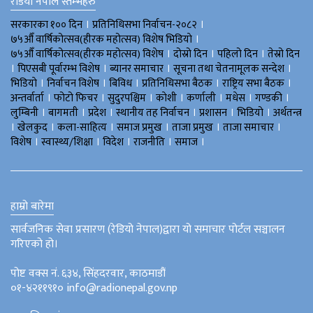
रेडियो नेपाल स्तम्भहरु
।
।
सरकारका १०० दिन
प्रतिनिधिसभा निर्वाचन-२०८२
।
७५औँ वार्षिकोत्सव(हीरक महोत्सव) विशेष भिडियाे
।
।
।
७५औँ वार्षिकोत्सव(हीरक महोत्सव) विशेष
दोस्रो दिन
पहिलो दिन
तेस्रो दिन
।
।
।
।
पिएसबी पूर्वारम्भ विशेष
ब्यानर समाचार
सूचना तथा चेतनामूलक सन्देश
।
।
।
।
।
भिडियाे
निर्वाचन विशेष
बिविध
प्रतिनिधिसभा बैठक
राष्ट्रिय सभा बैठक
।
।
।
।
।
।
।
अन्तर्वार्ता
फोटो फिचर
सुदुरपश्चिम
काेशी
कर्णाली
मधेस
गण्डकी
।
।
।
।
।
।
लुम्बिनी
बागमती
प्रदेश
स्थानीय तह निर्वाचन
प्रशासन
भिडियो
अर्थतन्त्र
।
।
।
।
।
।
खेलकुद
कला-साहित्य
समाज प्रमुख
ताजा प्रमुख
ताजा समाचार
।
।
।
।
।
विशेष
स्वास्थ्य/शिक्षा
विदेश
राजनीति
समाज
हाम्रो बारेमा
सार्वजनिक सेवा प्रसारण (रेडियो नेपाल)द्वारा यो समाचार पोर्टल सञ्चालन
गरिएको हो।
पोष्ट वक्स नं. ६३४, सिंहदरवार, काठमाडौं
०१-४२११९१० info@radionepal.gov.np