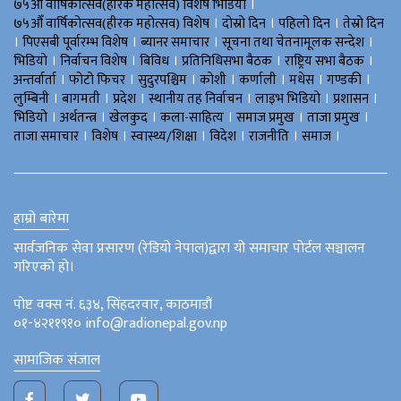
।
७५औँ वार्षिकोत्सव(हीरक महोत्सव) विशेष भिडियाे
।
।
।
७५औँ वार्षिकोत्सव(हीरक महोत्सव) विशेष
दोस्रो दिन
पहिलो दिन
तेस्रो दिन
।
।
।
।
पिएसबी पूर्वारम्भ विशेष
ब्यानर समाचार
सूचना तथा चेतनामूलक सन्देश
।
।
।
।
।
भिडियाे
निर्वाचन विशेष
बिविध
प्रतिनिधिसभा बैठक
राष्ट्रिय सभा बैठक
।
।
।
।
।
।
।
अन्तर्वार्ता
फोटो फिचर
सुदुरपश्चिम
काेशी
कर्णाली
मधेस
गण्डकी
।
।
।
।
।
।
लुम्बिनी
बागमती
प्रदेश
स्थानीय तह निर्वाचन
लाइभ भिडियो
प्रशासन
।
।
।
।
।
।
भिडियो
अर्थतन्त्र
खेलकुद
कला-साहित्य
समाज प्रमुख
ताजा प्रमुख
।
।
।
।
।
।
ताजा समाचार
विशेष
स्वास्थ्य/शिक्षा
विदेश
राजनीति
समाज
हाम्रो बारेमा
सार्वजनिक सेवा प्रसारण (रेडियो नेपाल)द्वारा यो समाचार पोर्टल सञ्चालन
गरिएको हो।
पोष्ट वक्स नं. ६३४, सिंहदरवार, काठमाडौं
०१-४२११९१० info@radionepal.gov.np
सामाजिक संजाल