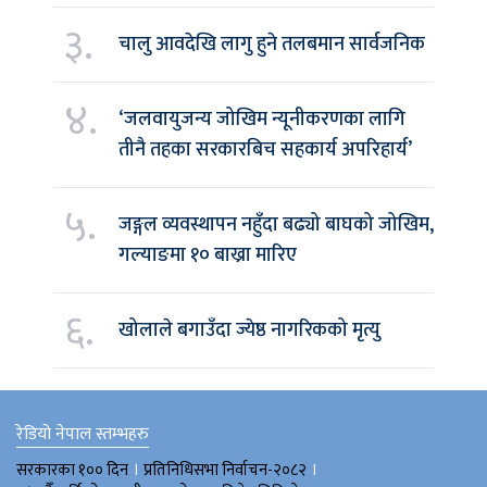
३.
चालु आवदेखि लागु हुने तलबमान सार्वजनिक
४.
‘जलवायुजन्य जोखिम न्यूनीकरणका लागि
तीनै तहका सरकारबिच सहकार्य अपरिहार्य’
५.
जङ्गल व्यवस्थापन नहुँदा बढ्यो बाघको जोखिम,
गल्याङमा १० बाख्रा मारिए
६.
खोलाले बगाउँदा ज्येष्ठ नागरिकको मृत्यु
रेडियो नेपाल स्तम्भहरु
।
।
सरकारका १०० दिन
प्रतिनिधिसभा निर्वाचन-२०८२