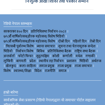
निःशुल्क आँखा शिविर तथा पत्रकार सम्मान
रेडियो नेपाल स्तम्भहरु
।
।
सरकारका १०० दिन
प्रतिनिधिसभा निर्वाचन-२०८२
।
७५औँ वार्षिकोत्सव(हीरक महोत्सव) विशेष भिडियाे
।
।
।
७५औँ वार्षिकोत्सव(हीरक महोत्सव) विशेष
दोस्रो दिन
पहिलो दिन
तेस्रो दिन
।
।
।
।
पिएसबी पूर्वारम्भ विशेष
ब्यानर समाचार
सूचना तथा चेतनामूलक सन्देश
।
।
।
।
।
भिडियाे
निर्वाचन विशेष
बिविध
प्रतिनिधिसभा बैठक
राष्ट्रिय सभा बैठक
।
।
।
।
।
।
।
अन्तर्वार्ता
फोटो फिचर
सुदुरपश्चिम
काेशी
कर्णाली
मधेस
गण्डकी
।
।
।
।
।
।
लुम्बिनी
बागमती
प्रदेश
स्थानीय तह निर्वाचन
प्रशासन
भिडियो
अर्थतन्त्र
।
।
।
।
।
।
खेलकुद
कला-साहित्य
समाज प्रमुख
ताजा प्रमुख
ताजा समाचार
।
।
।
।
।
विशेष
स्वास्थ्य/शिक्षा
विदेश
राजनीति
समाज
हाम्रो बारेमा
सार्वजनिक सेवा प्रसारण (रेडियो नेपाल)द्वारा यो समाचार पोर्टल सञ्चालन