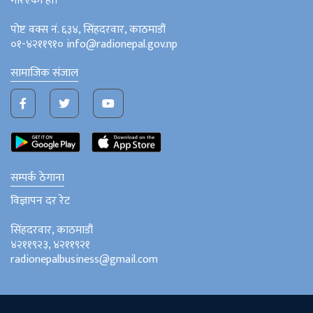
गरिएको हो।
पोष्ट वक्स नं. ६३४, सिंहदरवार, काठमाडौं
०१-४२११९१० info@radionepal.gov.np
सामाजिक संजाल
सम्पर्क ठेगाना
विज्ञापन दर रेट
सिंहदरवार, काठमाडौं
४२११९२३, ४२११९२१
radionepalbusiness@gmail.com