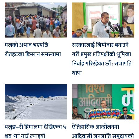
मलको अभाव भएपछि
सरकारलाई जिम्मेवार बनाउने
रौतहटका किसान समस्यामा
गरी प्रमुख प्रतिपक्षीको भूमिका
निर्वाह गरिरहेका छौँ : सभापति
थापा
यलुङ–री हिमालमा देखिएका ५
ऐतिहासिक आन्दोलनमा
शव ‘ना’ गाउँ ल्याइयो
आदिवासी जनजाति समुदायको