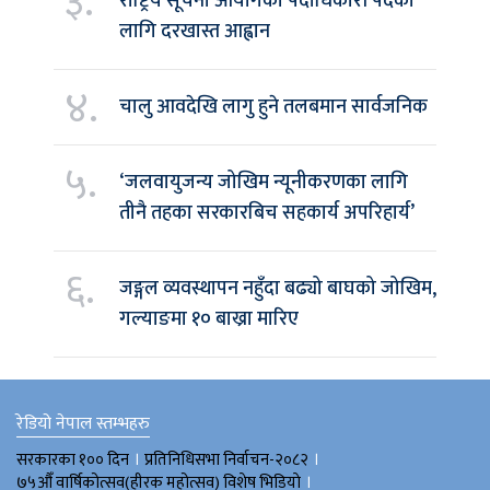
३.
राष्ट्रिय सूचना आयोगका पदाधिकारी पदका
लागि दरखास्त आह्वान
४.
चालु आवदेखि लागु हुने तलबमान सार्वजनिक
५.
‘जलवायुजन्य जोखिम न्यूनीकरणका लागि
तीनै तहका सरकारबिच सहकार्य अपरिहार्य’
६.
जङ्गल व्यवस्थापन नहुँदा बढ्यो बाघको जोखिम,
गल्याङमा १० बाख्रा मारिए
रेडियो नेपाल स्तम्भहरु
।
।
सरकारका १०० दिन
प्रतिनिधिसभा निर्वाचन-२०८२
।
७५औँ वार्षिकोत्सव(हीरक महोत्सव) विशेष भिडियाे