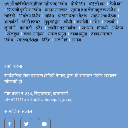
।
।
।
७५औँ वार्षिकोत्सव(हीरक महोत्सव) विशेष
दोस्रो दिन
पहिलो दिन
तेस्रो दिन
।
।
।
।
पिएसबी पूर्वारम्भ विशेष
ब्यानर समाचार
सूचना तथा चेतनामूलक सन्देश
।
।
।
।
।
भिडियाे
निर्वाचन विशेष
बिविध
प्रतिनिधिसभा बैठक
राष्ट्रिय सभा बैठक
।
।
।
।
।
।
।
अन्तर्वार्ता
फोटो फिचर
सुदुरपश्चिम
काेशी
कर्णाली
मधेस
गण्डकी
।
।
।
।
।
।
लुम्बिनी
बागमती
प्रदेश
स्थानीय तह निर्वाचन
प्रशासन
भिडियो
अर्थतन्त्र
।
।
।
।
।
।
खेलकुद
कला-साहित्य
समाज प्रमुख
ताजा प्रमुख
ताजा समाचार
।
।
।
।
।
विशेष
स्वास्थ्य/शिक्षा
विदेश
राजनीति
समाज
हाम्रो बारेमा
सार्वजनिक सेवा प्रसारण (रेडियो नेपाल)द्वारा यो समाचार पोर्टल सञ्चालन
गरिएको हो।
पोष्ट वक्स नं. ६३४, सिंहदरवार, काठमाडौं
०१-४२११९१० info@radionepal.gov.np
सामाजिक संजाल