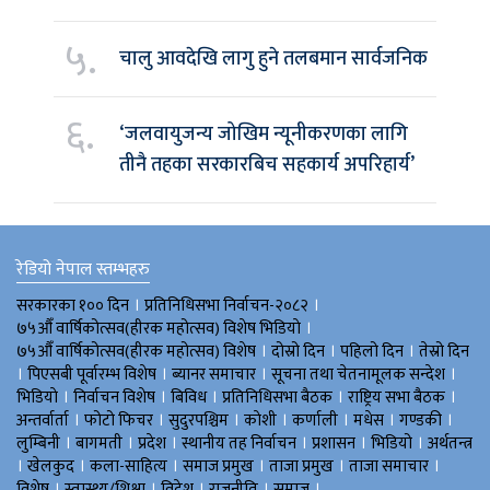
५.
चालु आवदेखि लागु हुने तलबमान सार्वजनिक
६.
‘जलवायुजन्य जोखिम न्यूनीकरणका लागि
तीनै तहका सरकारबिच सहकार्य अपरिहार्य’
रेडियो नेपाल स्तम्भहरु
।
।
सरकारका १०० दिन
प्रतिनिधिसभा निर्वाचन-२०८२
।
७५औँ वार्षिकोत्सव(हीरक महोत्सव) विशेष भिडियाे
।
।
।
७५औँ वार्षिकोत्सव(हीरक महोत्सव) विशेष
दोस्रो दिन
पहिलो दिन
तेस्रो दिन
।
।
।
।
पिएसबी पूर्वारम्भ विशेष
ब्यानर समाचार
सूचना तथा चेतनामूलक सन्देश
।
।
।
।
।
भिडियाे
निर्वाचन विशेष
बिविध
प्रतिनिधिसभा बैठक
राष्ट्रिय सभा बैठक
।
।
।
।
।
।
।
अन्तर्वार्ता
फोटो फिचर
सुदुरपश्चिम
काेशी
कर्णाली
मधेस
गण्डकी
।
।
।
।
।
।
लुम्बिनी
बागमती
प्रदेश
स्थानीय तह निर्वाचन
प्रशासन
भिडियो
अर्थतन्त्र
।
।
।
।
।
।
खेलकुद
कला-साहित्य
समाज प्रमुख
ताजा प्रमुख
ताजा समाचार
।
।
।
।
।
विशेष
स्वास्थ्य/शिक्षा
विदेश
राजनीति
समाज