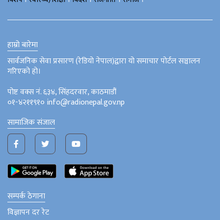
हाम्रो बारेमा
सार्वजनिक सेवा प्रसारण (रेडियो नेपाल)द्वारा यो समाचार पोर्टल सञ्चालन
गरिएको हो।
पोष्ट वक्स नं. ६३४, सिंहदरवार, काठमाडौं
०१-४२११९१० info@radionepal.gov.np
सामाजिक संजाल
सम्पर्क ठेगाना
विज्ञापन दर रेट