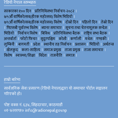
रेडियो नेपाल स्तम्भहरु
।
।
सरकारका १०० दिन
प्रतिनिधिसभा निर्वाचन-२०८२
।
७५औँ वार्षिकोत्सव(हीरक महोत्सव) विशेष भिडियाे
।
।
।
७५औँ वार्षिकोत्सव(हीरक महोत्सव) विशेष
दोस्रो दिन
पहिलो दिन
तेस्रो दिन
।
।
।
।
पिएसबी पूर्वारम्भ विशेष
ब्यानर समाचार
सूचना तथा चेतनामूलक सन्देश
।
।
।
।
।
भिडियाे
निर्वाचन विशेष
बिविध
प्रतिनिधिसभा बैठक
राष्ट्रिय सभा बैठक
।
।
।
।
।
।
।
अन्तर्वार्ता
फोटो फिचर
सुदुरपश्चिम
काेशी
कर्णाली
मधेस
गण्डकी
।
।
।
।
।
।
लुम्बिनी
बागमती
प्रदेश
स्थानीय तह निर्वाचन
प्रशासन
भिडियो
अर्थतन्त्र
।
।
।
।
।
।
खेलकुद
कला-साहित्य
समाज प्रमुख
ताजा प्रमुख
ताजा समाचार
।
।
।
।
।
विशेष
स्वास्थ्य/शिक्षा
विदेश
राजनीति
समाज
हाम्रो बारेमा
सार्वजनिक सेवा प्रसारण (रेडियो नेपाल)द्वारा यो समाचार पोर्टल सञ्चालन
गरिएको हो।
पोष्ट वक्स नं. ६३४, सिंहदरवार, काठमाडौं
०१-४२११९१० info@radionepal.gov.np