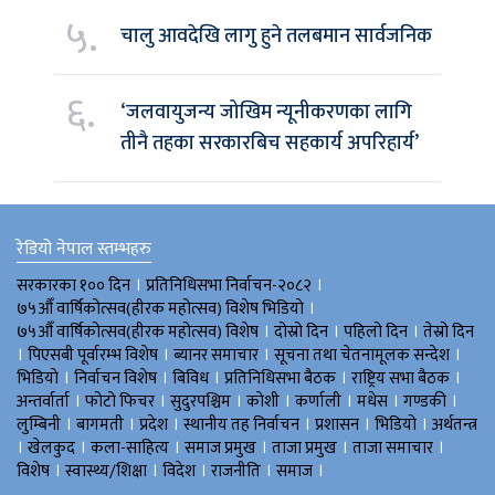
५.
चालु आवदेखि लागु हुने तलबमान सार्वजनिक
६.
‘जलवायुजन्य जोखिम न्यूनीकरणका लागि
तीनै तहका सरकारबिच सहकार्य अपरिहार्य’
रेडियो नेपाल स्तम्भहरु
।
।
सरकारका १०० दिन
प्रतिनिधिसभा निर्वाचन-२०८२
।
७५औँ वार्षिकोत्सव(हीरक महोत्सव) विशेष भिडियाे
।
।
।
७५औँ वार्षिकोत्सव(हीरक महोत्सव) विशेष
दोस्रो दिन
पहिलो दिन
तेस्रो दिन
।
।
।
।
पिएसबी पूर्वारम्भ विशेष
ब्यानर समाचार
सूचना तथा चेतनामूलक सन्देश
।
।
।
।
।
भिडियाे
निर्वाचन विशेष
बिविध
प्रतिनिधिसभा बैठक
राष्ट्रिय सभा बैठक
।
।
।
।
।
।
।
अन्तर्वार्ता
फोटो फिचर
सुदुरपश्चिम
काेशी
कर्णाली
मधेस
गण्डकी
।
।
।
।
।
।
लुम्बिनी
बागमती
प्रदेश
स्थानीय तह निर्वाचन
प्रशासन
भिडियो
अर्थतन्त्र
।
।
।
।
।
।
खेलकुद
कला-साहित्य
समाज प्रमुख
ताजा प्रमुख
ताजा समाचार
।
।
।
।
।
विशेष
स्वास्थ्य/शिक्षा
विदेश
राजनीति
समाज