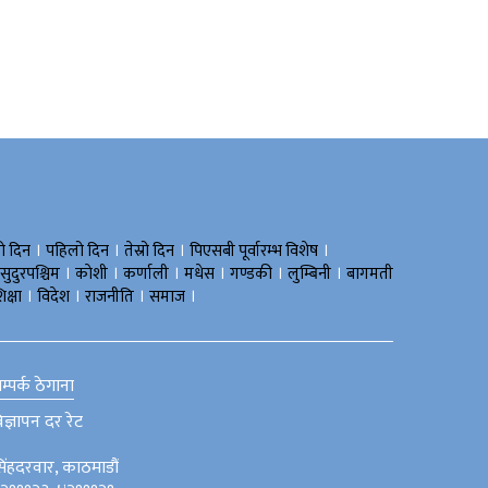
।
।
।
।
रो दिन
पहिलो दिन
तेस्रो दिन
पिएसबी पूर्वारम्भ विशेष
।
।
।
।
।
।
सुदुरपश्चिम
काेशी
कर्णाली
मधेस
गण्डकी
लुम्बिनी
बागमती
।
।
।
।
िक्षा
विदेश
राजनीति
समाज
म्पर्क ठेगाना
िज्ञापन दर रेट
िंहदरवार, काठमाडौं