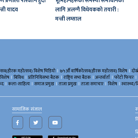
 प्रणाली परिवर्तन हुँदा
भूमिहीनहरूको समस्या समाधानका
त्री यादव
लागि अलग्गै विधेयकको तयारी :
मन्त्री लम्साल
।
।
त्सव(हीरक महोत्सव) विशेष भिडियाे
७५औँ वार्षिकोत्सव(हीरक महोत्सव) विशेष
दोस्
।
।
।
।
।
।
 विशेष
बिविध
प्रतिनिधिसभा बैठक
राष्ट्रिय सभा बैठक
अन्तर्वार्ता
फोटो फिचर
।
।
।
।
।
।
ुद
कला-साहित्य
समाज प्रमुख
ताजा प्रमुख
ताजा समाचार
विशेष
स्वास्थ्य/श
सामाजिक संजाल
स
व
स