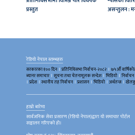
प्रतिनिधिसभामा विभिन्न चार विधेयक
ग्याँसको वितरण
प्रस्तुत
असन्तुलन : मन्
रेडियो नेपाल स्तम्भहरु
।
।
सरकारका १०० दिन
प्रतिनिधिसभा निर्वाचन-२०८२
७५औँ वार्षिको
।
।
।
ब्यानर समाचार
सूचना तथा चेतनामूलक सन्देश
भिडियाे
निर्वाचन
।
।
।
।
।
।
प्रदेश
स्थानीय तह निर्वाचन
प्रशासन
भिडियो
अर्थतन्त्र
खेलक
हाम्रो बारेमा
सार्वजनिक सेवा प्रसारण (रेडियो नेपाल)द्वारा यो समाचार पोर्टल
सञ्चालन गरिएको हो।