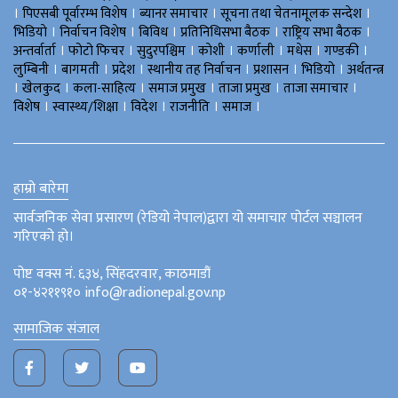
।
।
।
।
पिएसबी पूर्वारम्भ विशेष
ब्यानर समाचार
सूचना तथा चेतनामूलक सन्देश
।
।
।
।
।
भिडियाे
निर्वाचन विशेष
बिविध
प्रतिनिधिसभा बैठक
राष्ट्रिय सभा बैठक
।
।
।
।
।
।
।
अन्तर्वार्ता
फोटो फिचर
सुदुरपश्चिम
काेशी
कर्णाली
मधेस
गण्डकी
।
।
।
।
।
।
लुम्बिनी
बागमती
प्रदेश
स्थानीय तह निर्वाचन
प्रशासन
भिडियो
अर्थतन्त्र
।
।
।
।
।
।
खेलकुद
कला-साहित्य
समाज प्रमुख
ताजा प्रमुख
ताजा समाचार
।
।
।
।
।
विशेष
स्वास्थ्य/शिक्षा
विदेश
राजनीति
समाज
हाम्रो बारेमा
सार्वजनिक सेवा प्रसारण (रेडियो नेपाल)द्वारा यो समाचार पोर्टल सञ्चालन
गरिएको हो।
पोष्ट वक्स नं. ६३४, सिंहदरवार, काठमाडौं
०१-४२११९१० info@radionepal.gov.np
सामाजिक संजाल