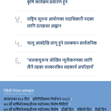
कृषि कार्यक्रम प्रसारण हुने
४.
राष्ट्रिय सूचना आयोगका पदाधिकारी पदका
लागि दरखास्त आह्वान
५.
चालु आवदेखि लागु हुने तलबमान सार्वजनिक
६.
‘जलवायुजन्य जोखिम न्यूनीकरणका लागि
तीनै तहका सरकारबिच सहकार्य अपरिहार्य’
रेडियो नेपाल स्तम्भहरु
।
।
सरकारका १०० दिन
प्रतिनिधिसभा निर्वाचन-२०८२
।
७५औँ वार्षिकोत्सव(हीरक महोत्सव) विशेष भिडियाे
।
।
।
७५औँ वार्षिकोत्सव(हीरक महोत्सव) विशेष
दोस्रो दिन
पहिलो दिन
तेस्रो दिन