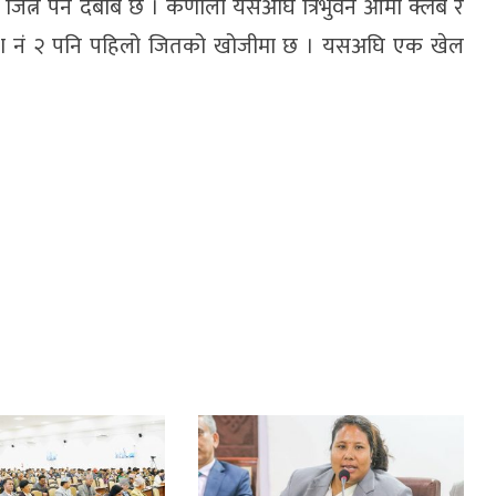
ित्नै पर्ने दबाब छ । कर्णाली यसअघि त्रिभुवन आर्मी क्लब र
्रदेश नं २ पनि पहिलो जितको खोजीमा छ । यसअघि एक खेल