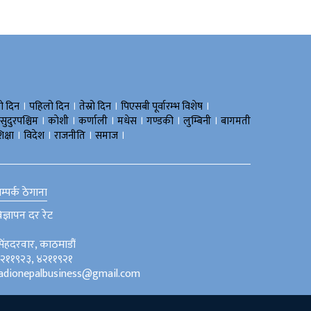
।
।
।
।
रो दिन
पहिलो दिन
तेस्रो दिन
पिएसबी पूर्वारम्भ विशेष
।
।
।
।
।
।
सुदुरपश्चिम
काेशी
कर्णाली
मधेस
गण्डकी
लुम्बिनी
बागमती
।
।
।
।
िक्षा
विदेश
राजनीति
समाज
म्पर्क ठेगाना
िज्ञापन दर रेट
िंहदरवार, काठमाडौं
२११९२३, ४२११९२१
adionepalbusiness@gmail.com