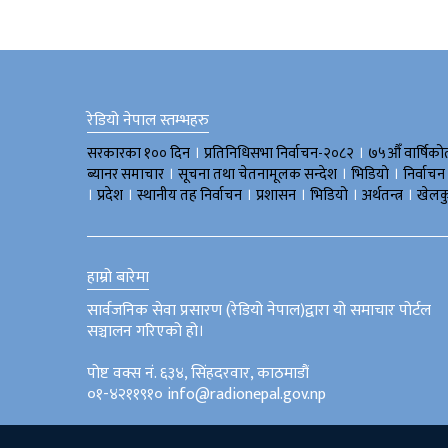
रेडियो नेपाल स्तम्भहरु
।
।
सरकारका १०० दिन
प्रतिनिधिसभा निर्वाचन-२०८२
७५औँ वार्षिको
।
।
।
ब्यानर समाचार
सूचना तथा चेतनामूलक सन्देश
भिडियाे
निर्वाचन
।
।
।
।
।
।
प्रदेश
स्थानीय तह निर्वाचन
प्रशासन
भिडियो
अर्थतन्त्र
खेलक
हाम्रो बारेमा
सार्वजनिक सेवा प्रसारण (रेडियो नेपाल)द्वारा यो समाचार पोर्टल
सञ्चालन गरिएको हो।
पोष्ट वक्स नं. ६३४, सिंहदरवार, काठमाडौं
०१-४२११९१० info@radionepal.gov.np