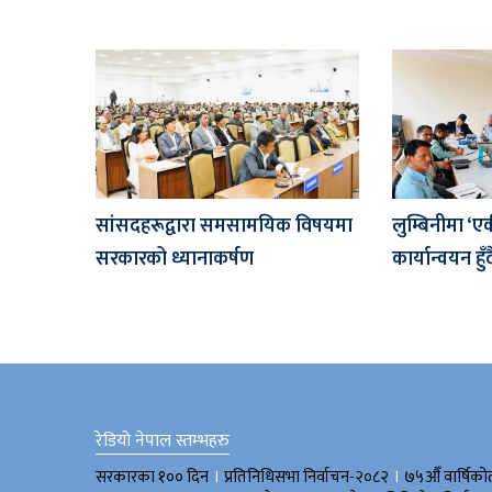
सांसदहरूद्वारा समसामयिक विषयमा
लुम्बिनीमा ‘ए
सरकारको ध्यानाकर्षण
कार्यान्वयन हुँद
रेडियो नेपाल स्तम्भहरु
।
।
सरकारका १०० दिन
प्रतिनिधिसभा निर्वाचन-२०८२
७५औँ वार्षिको