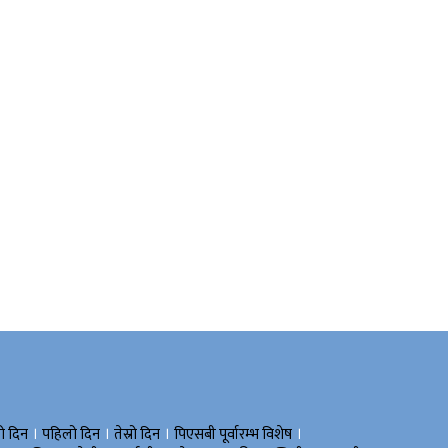
।
।
।
।
रो दिन
पहिलो दिन
तेस्रो दिन
पिएसबी पूर्वारम्भ विशेष