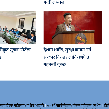
मन्त्री लम्साल
कीकृत सूचना पोर्टल’
देशमा शान्ति, सुरक्षा कायम गर्न
ै
सरकार निरन्तर लागिरहेको छ :
गृहमन्त्री गुरुङ
।
।
त्सव(हीरक महोत्सव) विशेष भिडियाे
७५औँ वार्षिकोत्सव(हीरक महोत्सव) विशेष
दोस्