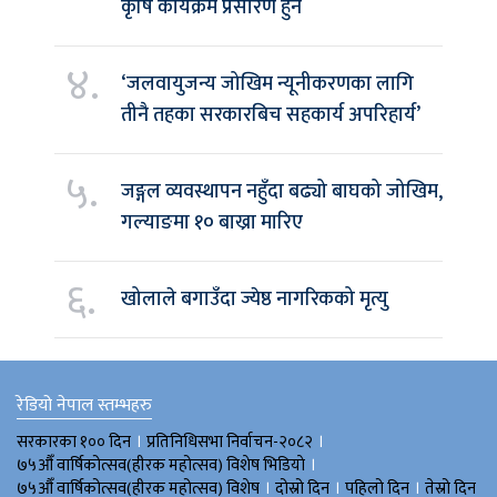
कृषि कार्यक्रम प्रसारण हुने
४.
‘जलवायुजन्य जोखिम न्यूनीकरणका लागि
तीनै तहका सरकारबिच सहकार्य अपरिहार्य’
५.
जङ्गल व्यवस्थापन नहुँदा बढ्यो बाघको जोखिम,
गल्याङमा १० बाख्रा मारिए
६.
खोलाले बगाउँदा ज्येष्ठ नागरिकको मृत्यु
रेडियो नेपाल स्तम्भहरु
।
।
सरकारका १०० दिन
प्रतिनिधिसभा निर्वाचन-२०८२
।
७५औँ वार्षिकोत्सव(हीरक महोत्सव) विशेष भिडियाे
।
।
।
७५औँ वार्षिकोत्सव(हीरक महोत्सव) विशेष
दोस्रो दिन
पहिलो दिन
तेस्रो दिन