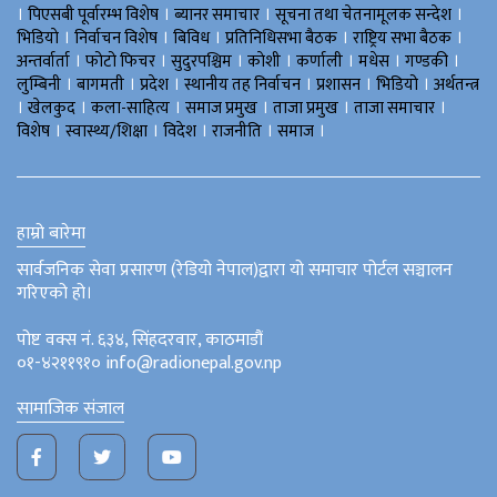
।
।
।
।
पिएसबी पूर्वारम्भ विशेष
ब्यानर समाचार
सूचना तथा चेतनामूलक सन्देश
।
।
।
।
।
भिडियाे
निर्वाचन विशेष
बिविध
प्रतिनिधिसभा बैठक
राष्ट्रिय सभा बैठक
।
।
।
।
।
।
।
अन्तर्वार्ता
फोटो फिचर
सुदुरपश्चिम
काेशी
कर्णाली
मधेस
गण्डकी
।
।
।
।
।
।
लुम्बिनी
बागमती
प्रदेश
स्थानीय तह निर्वाचन
प्रशासन
भिडियो
अर्थतन्त्र
।
।
।
।
।
।
खेलकुद
कला-साहित्य
समाज प्रमुख
ताजा प्रमुख
ताजा समाचार
।
।
।
।
।
विशेष
स्वास्थ्य/शिक्षा
विदेश
राजनीति
समाज
हाम्रो बारेमा
सार्वजनिक सेवा प्रसारण (रेडियो नेपाल)द्वारा यो समाचार पोर्टल सञ्चालन
गरिएको हो।
पोष्ट वक्स नं. ६३४, सिंहदरवार, काठमाडौं
०१-४२११९१० info@radionepal.gov.np
सामाजिक संजाल