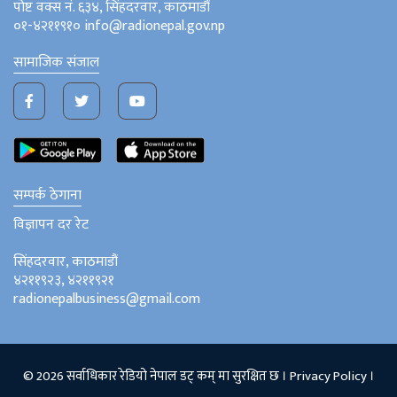
पोष्ट वक्स नं. ६३४, सिंहदरवार, काठमाडौं
०१-४२११९१० info@radionepal.gov.np
सामाजिक संजाल
सम्पर्क ठेगाना
विज्ञापन दर रेट
सिंहदरवार, काठमाडौं
४२११९२३, ४२११९२१
radionepalbusiness@gmail.com
© 2026 सर्वाधिकार रेडियो नेपाल डट् कम् मा सुरक्षित छ ।
Privacy Policy
।