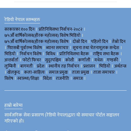
रेडियो नेपाल स्तम्भहरु
।
।
सरकारका १०० दिन
प्रतिनिधिसभा निर्वाचन-२०८२
।
७५औँ वार्षिकोत्सव(हीरक महोत्सव) विशेष भिडियाे
।
।
।
७५औँ वार्षिकोत्सव(हीरक महोत्सव) विशेष
दोस्रो दिन
पहिलो दिन
तेस्रो दिन
।
।
।
।
पिएसबी पूर्वारम्भ विशेष
ब्यानर समाचार
सूचना तथा चेतनामूलक सन्देश
।
।
।
।
।
भिडियाे
निर्वाचन विशेष
बिविध
प्रतिनिधिसभा बैठक
राष्ट्रिय सभा बैठक
।
।
।
।
।
।
।
अन्तर्वार्ता
फोटो फिचर
सुदुरपश्चिम
काेशी
कर्णाली
मधेस
गण्डकी
।
।
।
।
।
।
लुम्बिनी
बागमती
प्रदेश
स्थानीय तह निर्वाचन
प्रशासन
भिडियो
अर्थतन्त्र
।
।
।
।
।
।
खेलकुद
कला-साहित्य
समाज प्रमुख
ताजा प्रमुख
ताजा समाचार
।
।
।
।
।
विशेष
स्वास्थ्य/शिक्षा
विदेश
राजनीति
समाज
हाम्रो बारेमा
सार्वजनिक सेवा प्रसारण (रेडियो नेपाल)द्वारा यो समाचार पोर्टल सञ्चालन
गरिएको हो।