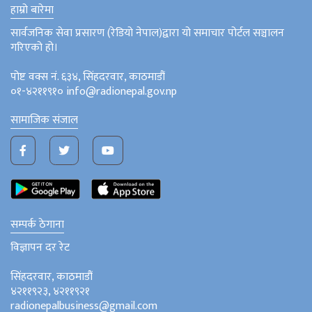
हाम्रो बारेमा
सार्वजनिक सेवा प्रसारण (रेडियो नेपाल)द्वारा यो समाचार पोर्टल सञ्चालन
गरिएको हो।
पोष्ट वक्स नं. ६३४, सिंहदरवार, काठमाडौं
०१-४२११९१० info@radionepal.gov.np
सामाजिक संजाल
सम्पर्क ठेगाना
विज्ञापन दर रेट
सिंहदरवार, काठमाडौं
४२११९२३, ४२११९२१
radionepalbusiness@gmail.com