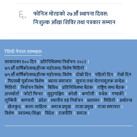
६.
फोनिज मोरङको २७औँ स्थापना दिवस:
निःशुल्क आँखा शिविर तथा पत्रकार सम्मान
रेडियो नेपाल स्तम्भहरु
।
।
सरकारका १०० दिन
प्रतिनिधिसभा निर्वाचन-२०८२
।
७५औँ वार्षिकोत्सव(हीरक महोत्सव) विशेष भिडियाे
।
।
।
७५औँ वार्षिकोत्सव(हीरक महोत्सव) विशेष
दोस्रो दिन
पहिलो दिन
तेस्रो दिन
।
।
।
।
पिएसबी पूर्वारम्भ विशेष
ब्यानर समाचार
सूचना तथा चेतनामूलक सन्देश
।
।
।
।
।
भिडियाे
निर्वाचन विशेष
बिविध
प्रतिनिधिसभा बैठक
राष्ट्रिय सभा बैठक
।
।
।
।
।
।
।
अन्तर्वार्ता
फोटो फिचर
सुदुरपश्चिम
काेशी
कर्णाली
मधेस
गण्डकी
।
।
।
।
।
।
लुम्बिनी
बागमती
प्रदेश
स्थानीय तह निर्वाचन
प्रशासन
भिडियो
अर्थतन्त्र
।
।
।
।
।
।
खेलकुद
कला-साहित्य
समाज प्रमुख
ताजा प्रमुख
ताजा समाचार
।
।
।
।
।
विशेष
स्वास्थ्य/शिक्षा
विदेश
राजनीति
समाज