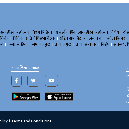
।
।
त्सव(हीरक महोत्सव) विशेष भिडियाे
७५औँ वार्षिकोत्सव(हीरक महोत्सव) विशेष
दोस्
।
।
।
।
।
।
 विशेष
बिविध
प्रतिनिधिसभा बैठक
राष्ट्रिय सभा बैठक
अन्तर्वार्ता
फोटो फिचर
।
।
।
।
।
।
ुद
कला-साहित्य
समाज प्रमुख
ताजा प्रमुख
ताजा समाचार
विशेष
स्वास्थ्य/श
सामाजिक संजाल
स
व
स
४
r
olicy
।
Terms and Conditions