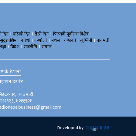
।
।
।
।
रो दिन
पहिलो दिन
तेस्रो दिन
पिएसबी पूर्वारम्भ विशेष
।
।
।
।
।
।
सुदुरपश्चिम
काेशी
कर्णाली
मधेस
गण्डकी
लुम्बिनी
बागमती
।
।
।
।
िक्षा
विदेश
राजनीति
समाज
म्पर्क ठेगाना
िज्ञापन दर रेट
िंहदरवार, काठमाडौं
२११९२३, ४२११९२१
adionepalbusiness@gmail.com
Developed by: