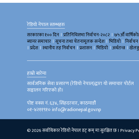
रेडियो नेपाल स्तम्भहरु
।
।
सरकारका १०० दिन
प्रतिनिधिसभा निर्वाचन-२०८२
७५औँ वार्षिको
।
।
।
ब्यानर समाचार
सूचना तथा चेतनामूलक सन्देश
भिडियाे
निर्वाचन
।
।
।
।
।
।
प्रदेश
स्थानीय तह निर्वाचन
प्रशासन
भिडियो
अर्थतन्त्र
खेलक
हाम्रो बारेमा
सार्वजनिक सेवा प्रसारण (रेडियो नेपाल)द्वारा यो समाचार पोर्टल
सञ्चालन गरिएको हो।
पोष्ट वक्स नं. ६३४, सिंहदरवार, काठमाडौं
०१-४२११९१० info@radionepal.gov.np
© 2026 सर्वाधिकार रेडियो नेपाल डट् कम् मा सुरक्षित छ ।
Privacy P