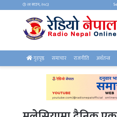
२१ साउन, २०८३
गृहपृष्ठ
समाचार
राजनीति
अर्थतन्त्र
मलेसियामा दैनिक एक ज