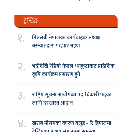
ट्रेन्डिङ
१.
पिएसबी नेपालका कार्यवाहक अध्यक्ष
बस्न्यातद्वारा पदभार ग्रहण
२.
भदौदेखि रेडियो नेपाल धनकुटाबाट प्रादेशिक
कृषि कार्यक्रम प्रसारण हुने
३.
राष्ट्रिय सूचना आयोगका पदाधिकारी पदका
लागि दरखास्त आह्वान
४.
खराब मौसमका कारण यलुङ– रि हिमालमा
देखिएका ५ शव सङ्कलनमा समस्या