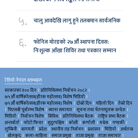
५.
चालु आवदेखि लागु हुने तलबमान सार्वजनिक
६.
फोनिज मोरङको २७औँ स्थापना दिवस:
निःशुल्क आँखा शिविर तथा पत्रकार सम्मान
रेडियो नेपाल स्तम्भहरु
।
।
सरकारका १०० दिन
प्रतिनिधिसभा निर्वाचन-२०८२
।
७५औँ वार्षिकोत्सव(हीरक महोत्सव) विशेष भिडियाे
।
।
।
७५औँ वार्षिकोत्सव(हीरक महोत्सव) विशेष
दोस्रो दिन
पहिलो दिन
तेस्रो दिन
।
।
।
।
पिएसबी पूर्वारम्भ विशेष
ब्यानर समाचार
सूचना तथा चेतनामूलक सन्देश
।
।
।
।
।
भिडियाे
निर्वाचन विशेष
बिविध
प्रतिनिधिसभा बैठक
राष्ट्रिय सभा बैठक
।
।
।
।
।
।
।
अन्तर्वार्ता
फोटो फिचर
सुदुरपश्चिम
काेशी
कर्णाली
मधेस
गण्डकी
।
।
।
।
।
।
लुम्बिनी
बागमती
प्रदेश
स्थानीय तह निर्वाचन
प्रशासन
भिडियो
अर्थतन्त्र
।
।
।
।
।
।
खेलकुद
कला-साहित्य
समाज प्रमुख
ताजा प्रमुख
ताजा समाचार