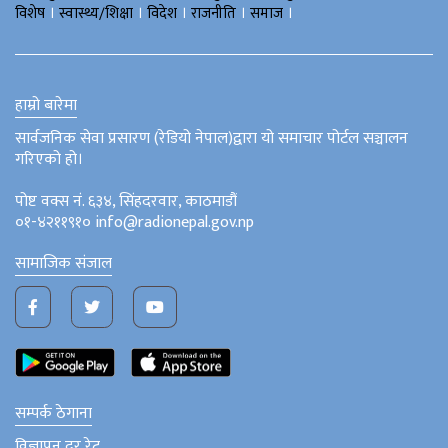
।
।
।
।
।
विशेष
स्वास्थ्य/शिक्षा
विदेश
राजनीति
समाज
हाम्रो बारेमा
सार्वजनिक सेवा प्रसारण (रेडियो नेपाल)द्वारा यो समाचार पोर्टल सञ्चालन
गरिएको हो।
पोष्ट वक्स नं. ६३४, सिंहदरवार, काठमाडौं
०१-४२११९१० info@radionepal.gov.np
सामाजिक संजाल
सम्पर्क ठेगाना
विज्ञापन दर रेट