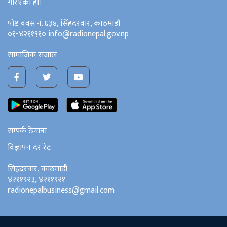
गरिएको हो।
पोष्ट वक्स नं. ६३४, सिंहदरवार, काठमाडौं
०१-४२११९१० info@radionepal.gov.np
सामाजिक संजाल
सम्पर्क ठेगाना
विज्ञापन दर रेट
सिंहदरवार, काठमाडौं
४२११९२३, ४२११९२१
radionepalbusiness@gmail.com