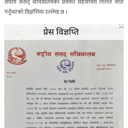
संघीय संसद् सचिवालयका प्रवक्ता सहसचिव गिरीले जारी
गर्नुभएको विज्ञप्तिमा उल्लेख छ ।