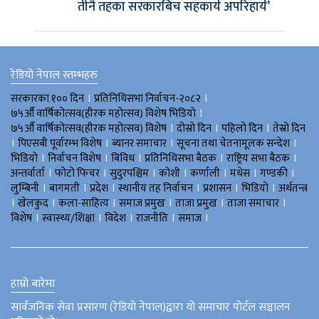
तीनै तहका सरकारबिच सहकार्य अपरिहार्य’
रेडियो नेपाल स्तम्भहरु
।
।
सरकारका १०० दिन
प्रतिनिधिसभा निर्वाचन-२०८२
।
७५औँ वार्षिकोत्सव(हीरक महोत्सव) विशेष भिडियाे
।
।
।
७५औँ वार्षिकोत्सव(हीरक महोत्सव) विशेष
दोस्रो दिन
पहिलो दिन
तेस्रो दिन
।
।
।
।
पिएसबी पूर्वारम्भ विशेष
ब्यानर समाचार
सूचना तथा चेतनामूलक सन्देश
।
।
।
।
।
भिडियाे
निर्वाचन विशेष
बिविध
प्रतिनिधिसभा बैठक
राष्ट्रिय सभा बैठक
।
।
।
।
।
।
।
अन्तर्वार्ता
फोटो फिचर
सुदुरपश्चिम
काेशी
कर्णाली
मधेस
गण्डकी
।
।
।
।
।
।
लुम्बिनी
बागमती
प्रदेश
स्थानीय तह निर्वाचन
प्रशासन
भिडियो
अर्थतन्त्र
।
।
।
।
।
।
खेलकुद
कला-साहित्य
समाज प्रमुख
ताजा प्रमुख
ताजा समाचार
।
।
।
।
।
विशेष
स्वास्थ्य/शिक्षा
विदेश
राजनीति
समाज
हाम्रो बारेमा
सार्वजनिक सेवा प्रसारण (रेडियो नेपाल)द्वारा यो समाचार पोर्टल सञ्चालन