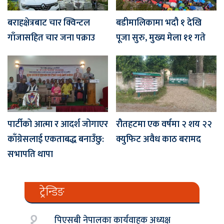
बराहक्षेत्रबाट चार क्विन्टल
बडीमालिकामा भदौ १ देखि
गाँजासहित चार जना पक्राउ
पूजा सुरु, मुख्य मेला ११ गते
पार्टीको आत्मा र आदर्श जोगाएर
रौतहटमा एक वर्षमा २ शय २२
काँग्रेसलाई एकताबद्ध बनाउँछु:
क्युफिट अवैध काठ बरामद
सभापति थापा
ट्रेन्डिङ
१.
पिएसबी नेपालका कार्यवाहक अध्यक्ष