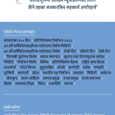
६.
‘जलवायुजन्य जोखिम न्यूनीकरणका लागि
तीनै तहका सरकारबिच सहकार्य अपरिहार्य’
रेडियो नेपाल स्तम्भहरु
।
।
सरकारका १०० दिन
प्रतिनिधिसभा निर्वाचन-२०८२
।
७५औँ वार्षिकोत्सव(हीरक महोत्सव) विशेष भिडियाे
।
।
।
७५औँ वार्षिकोत्सव(हीरक महोत्सव) विशेष
दोस्रो दिन
पहिलो दिन
तेस्रो दिन
।
।
।
।
पिएसबी पूर्वारम्भ विशेष
ब्यानर समाचार
सूचना तथा चेतनामूलक सन्देश
।
।
।
।
।
भिडियाे
निर्वाचन विशेष
बिविध
प्रतिनिधिसभा बैठक
राष्ट्रिय सभा बैठक
।
।
।
।
।
।
।
अन्तर्वार्ता
फोटो फिचर
सुदुरपश्चिम
काेशी
कर्णाली
मधेस
गण्डकी
।
।
।
।
।
।
लुम्बिनी
बागमती
प्रदेश
स्थानीय तह निर्वाचन
प्रशासन
भिडियो
अर्थतन्त्र
।
।
।
।
।
।
खेलकुद
कला-साहित्य
समाज प्रमुख
ताजा प्रमुख
ताजा समाचार
।
।
।
।
।
विशेष
स्वास्थ्य/शिक्षा
विदेश
राजनीति
समाज
हाम्रो बारेमा