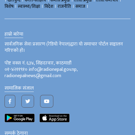
।
।
।
।
।
।
खेलकुद
कला-साहित्य
समाज प्रमुख
ताजा प्रमुख
ताजा समाचार
।
।
।
।
।
विशेष
स्वास्थ्य/शिक्षा
विदेश
राजनीति
समाज
हाम्रो बारेमा
सार्वजनिक सेवा प्रसारण (रेडियो नेपाल)द्वारा यो समाचार पोर्टल सञ्चालन
गरिएको हो।
पोष्ट वक्स नं. ६३४, सिंहदरवार, काठमाडौं
०१-४२११९१० info@radionepal.gov.np,
radionepalnews@gmail.com
सामाजिक संजाल
सम्पर्क ठेगाना