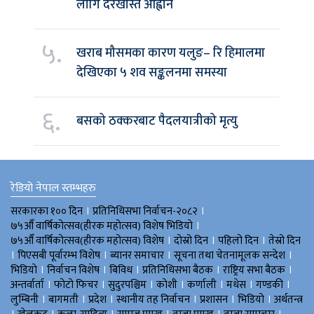
लागि दरखास्त आह्वान
५.
खराब मौसमका कारण यलुङ– रि हिमालमा
देखिएका ५ शव सङ्कलनमा समस्या
६.
बसको ठक्करबाट पैदलयात्रीको मृत्यु
रेडियो नेपाल स्तम्भहरु
।
।
सरकारका १०० दिन
प्रतिनिधिसभा निर्वाचन-२०८२
।
७५औँ वार्षिकोत्सव(हीरक महोत्सव) विशेष भिडियाे
।
।
।
७५औँ वार्षिकोत्सव(हीरक महोत्सव) विशेष
दोस्रो दिन
पहिलो दिन
तेस्रो दिन
।
।
।
।
पिएसबी पूर्वारम्भ विशेष
ब्यानर समाचार
सूचना तथा चेतनामूलक सन्देश
।
।
।
।
।
भिडियाे
निर्वाचन विशेष
बिविध
प्रतिनिधिसभा बैठक
राष्ट्रिय सभा बैठक
।
।
।
।
।
।
।
अन्तर्वार्ता
फोटो फिचर
सुदुरपश्चिम
काेशी
कर्णाली
मधेस
गण्डकी
।
।
।
।
।
।
लुम्बिनी
बागमती
प्रदेश
स्थानीय तह निर्वाचन
प्रशासन
भिडियो
अर्थतन्त्र