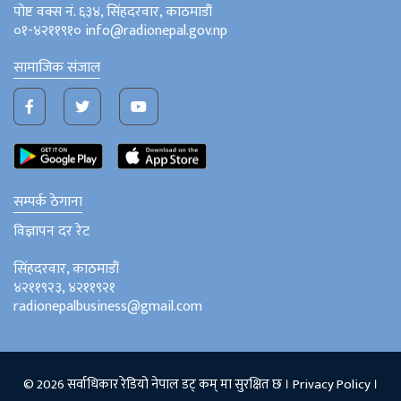
पोष्ट वक्स नं. ६३४, सिंहदरवार, काठमाडौं
०१-४२११९१० info@radionepal.gov.np
सामाजिक संजाल
सम्पर्क ठेगाना
विज्ञापन दर रेट
सिंहदरवार, काठमाडौं
४२११९२३, ४२११९२१
radionepalbusiness@gmail.com
© 2026 सर्वाधिकार रेडियो नेपाल डट् कम् मा सुरक्षित छ ।
Privacy Policy
।