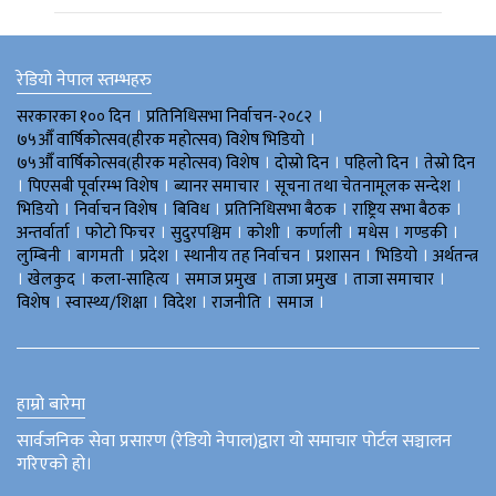
रेडियो नेपाल स्तम्भहरु
।
।
सरकारका १०० दिन
प्रतिनिधिसभा निर्वाचन-२०८२
।
७५औँ वार्षिकोत्सव(हीरक महोत्सव) विशेष भिडियाे
।
।
।
७५औँ वार्षिकोत्सव(हीरक महोत्सव) विशेष
दोस्रो दिन
पहिलो दिन
तेस्रो दिन
।
।
।
।
पिएसबी पूर्वारम्भ विशेष
ब्यानर समाचार
सूचना तथा चेतनामूलक सन्देश
।
।
।
।
।
भिडियाे
निर्वाचन विशेष
बिविध
प्रतिनिधिसभा बैठक
राष्ट्रिय सभा बैठक
।
।
।
।
।
।
।
अन्तर्वार्ता
फोटो फिचर
सुदुरपश्चिम
काेशी
कर्णाली
मधेस
गण्डकी
।
।
।
।
।
।
लुम्बिनी
बागमती
प्रदेश
स्थानीय तह निर्वाचन
प्रशासन
भिडियो
अर्थतन्त्र
।
।
।
।
।
।
खेलकुद
कला-साहित्य
समाज प्रमुख
ताजा प्रमुख
ताजा समाचार
।
।
।
।
।
विशेष
स्वास्थ्य/शिक्षा
विदेश
राजनीति
समाज
हाम्रो बारेमा
सार्वजनिक सेवा प्रसारण (रेडियो नेपाल)द्वारा यो समाचार पोर्टल सञ्चालन
गरिएको हो।