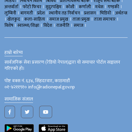
।
।
।
।
।
भिडियाे
निर्वाचन विशेष
बिविध
प्रतिनिधिसभा बैठक
राष्ट्रिय सभा बैठक
।
।
।
।
।
।
।
अन्तर्वार्ता
फोटो फिचर
सुदुरपश्चिम
काेशी
कर्णाली
मधेस
गण्डकी
।
।
।
।
।
।
लुम्बिनी
बागमती
प्रदेश
स्थानीय तह निर्वाचन
प्रशासन
भिडियो
अर्थतन्त्र
।
।
।
।
।
।
खेलकुद
कला-साहित्य
समाज प्रमुख
ताजा प्रमुख
ताजा समाचार
।
।
।
।
।
विशेष
स्वास्थ्य/शिक्षा
विदेश
राजनीति
समाज
हाम्रो बारेमा
सार्वजनिक सेवा प्रसारण (रेडियो नेपाल)द्वारा यो समाचार पोर्टल सञ्चालन
गरिएको हो।
पोष्ट वक्स नं. ६३४, सिंहदरवार, काठमाडौं
०१-४२११९१० info@radionepal.gov.np
सामाजिक संजाल