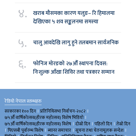
४.
खराब मौसमका कारण यलुङ– रि हिमालमा
देखिएका ५ शव सङ्कलनमा समस्या
५.
चालु आवदेखि लागु हुने तलबमान सार्वजनिक
६.
फोनिज मोरङको २७औँ स्थापना दिवस:
निःशुल्क आँखा शिविर तथा पत्रकार सम्मान
रेडियो नेपाल स्तम्भहरु
।
।
सरकारका १०० दिन
प्रतिनिधिसभा निर्वाचन-२०८२
।
७५औँ वार्षिकोत्सव(हीरक महोत्सव) विशेष भिडियाे
।
।
।
७५औँ वार्षिकोत्सव(हीरक महोत्सव) विशेष
दोस्रो दिन
पहिलो दिन
तेस्रो दिन
।
।
।
।
पिएसबी पूर्वारम्भ विशेष
ब्यानर समाचार
सूचना तथा चेतनामूलक सन्देश