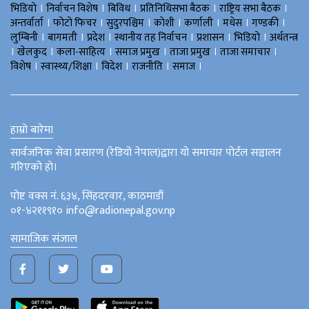
।
।
।
।
।
भिडियाे
निर्वाचन विशेष
बिविध
प्रतिनिधिसभा बैठक
राष्ट्रिय सभा बैठक
।
।
।
।
।
।
।
अन्तर्वार्ता
फोटो फिचर
सुदुरपश्चिम
काेशी
कर्णाली
मधेस
गण्डकी
।
।
।
।
।
।
लुम्बिनी
बागमती
प्रदेश
स्थानीय तह निर्वाचन
प्रशासन
भिडियो
अर्थतन्त्र
।
।
।
।
।
।
खेलकुद
कला-साहित्य
समाज प्रमुख
ताजा प्रमुख
ताजा समाचार
।
।
।
।
।
विशेष
स्वास्थ्य/शिक्षा
विदेश
राजनीति
समाज
हाम्रो बारेमा
सार्वजनिक सेवा प्रसारण (रेडियो नेपाल)द्वारा यो समाचार पोर्टल सञ्चालन
गरिएको हो।
पोष्ट वक्स नं. ६३४, सिंहदरवार, काठमाडौं
०१-४२११९१० info@radionepal.gov.np
सामाजिक संजाल