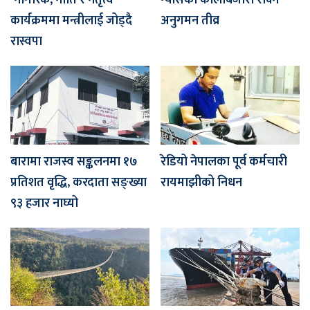
‘नागरिक, नीति र नेतृत्व’
ग्यासको कालोबजारी रोक्न
कार्यक्रममा मन्त्रीलाई जोड्दै
अनुगमन तीव्र
रास्वपा
बारामा राजस्व सङ्कलनमा १७
रेडियो नेपालका पूर्व कर्मचारी
प्रतिशत वृद्धि, करदाता सङ्ख्या
रायमाझीको निधन
९३ हजार नाघ्यो