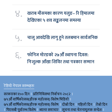
४.
खराब मौसमका कारण यलुङ– रि हिमालमा
देखिएका ५ शव सङ्कलनमा समस्या
५.
चालु आवदेखि लागु हुने तलबमान सार्वजनिक
६.
फोनिज मोरङको २७औँ स्थापना दिवस:
निःशुल्क आँखा शिविर तथा पत्रकार सम्मान
रेडियो नेपाल स्तम्भहरु
।
।
सरकारका १०० दिन
प्रतिनिधिसभा निर्वाचन-२०८२
।
७५औँ वार्षिकोत्सव(हीरक महोत्सव) विशेष भिडियाे
।
।
।
७५औँ वार्षिकोत्सव(हीरक महोत्सव) विशेष
दोस्रो दिन
पहिलो दिन
तेस्रो दिन
।
।
।
।
पिएसबी पूर्वारम्भ विशेष
ब्यानर समाचार
सूचना तथा चेतनामूलक सन्देश