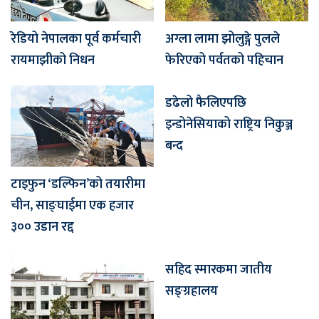
रेडियो नेपालका पूर्व कर्मचारी
अग्ला लामा झोलुङ्गे पुलले
रायमाझीको निधन
फेरिएको पर्वतको पहिचान
डढेलो फैलिएपछि
इन्डोनेसियाको राष्ट्रिय निकुञ्ज
बन्द
टाइफुन ‘डल्फिन’को तयारीमा
चीन, साङ्घाईमा एक हजार
३०० उडान रद्द
सहिद स्मारकमा जातीय
सङ्ग्रहालय