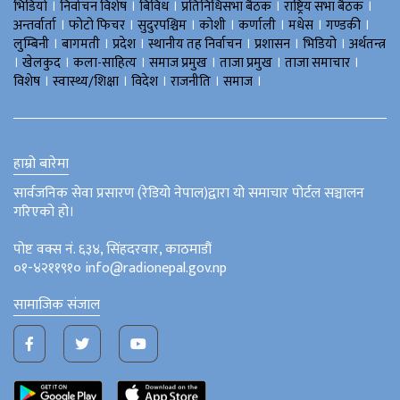
।
।
।
।
।
भिडियाे
निर्वाचन विशेष
बिविध
प्रतिनिधिसभा बैठक
राष्ट्रिय सभा बैठक
।
।
।
।
।
।
।
अन्तर्वार्ता
फोटो फिचर
सुदुरपश्चिम
काेशी
कर्णाली
मधेस
गण्डकी
।
।
।
।
।
।
लुम्बिनी
बागमती
प्रदेश
स्थानीय तह निर्वाचन
प्रशासन
भिडियो
अर्थतन्त्र
।
।
।
।
।
।
खेलकुद
कला-साहित्य
समाज प्रमुख
ताजा प्रमुख
ताजा समाचार
।
।
।
।
।
विशेष
स्वास्थ्य/शिक्षा
विदेश
राजनीति
समाज
हाम्रो बारेमा
सार्वजनिक सेवा प्रसारण (रेडियो नेपाल)द्वारा यो समाचार पोर्टल सञ्चालन
गरिएको हो।
पोष्ट वक्स नं. ६३४, सिंहदरवार, काठमाडौं
०१-४२११९१० info@radionepal.gov.np
सामाजिक संजाल