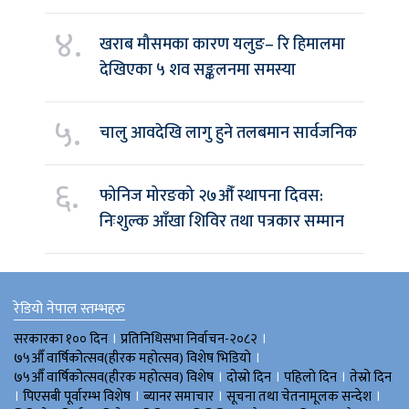
४.
खराब मौसमका कारण यलुङ– रि हिमालमा
देखिएका ५ शव सङ्कलनमा समस्या
५.
चालु आवदेखि लागु हुने तलबमान सार्वजनिक
६.
फोनिज मोरङको २७औँ स्थापना दिवस:
निःशुल्क आँखा शिविर तथा पत्रकार सम्मान
रेडियो नेपाल स्तम्भहरु
।
।
सरकारका १०० दिन
प्रतिनिधिसभा निर्वाचन-२०८२
।
७५औँ वार्षिकोत्सव(हीरक महोत्सव) विशेष भिडियाे
।
।
।
७५औँ वार्षिकोत्सव(हीरक महोत्सव) विशेष
दोस्रो दिन
पहिलो दिन
तेस्रो दिन
।
।
।
।
पिएसबी पूर्वारम्भ विशेष
ब्यानर समाचार
सूचना तथा चेतनामूलक सन्देश