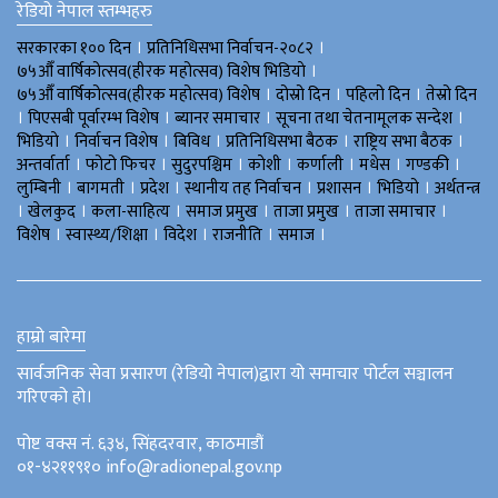
रेडियो नेपाल स्तम्भहरु
।
।
सरकारका १०० दिन
प्रतिनिधिसभा निर्वाचन-२०८२
।
७५औँ वार्षिकोत्सव(हीरक महोत्सव) विशेष भिडियाे
।
।
।
७५औँ वार्षिकोत्सव(हीरक महोत्सव) विशेष
दोस्रो दिन
पहिलो दिन
तेस्रो दिन
।
।
।
।
पिएसबी पूर्वारम्भ विशेष
ब्यानर समाचार
सूचना तथा चेतनामूलक सन्देश
।
।
।
।
।
भिडियाे
निर्वाचन विशेष
बिविध
प्रतिनिधिसभा बैठक
राष्ट्रिय सभा बैठक
।
।
।
।
।
।
।
अन्तर्वार्ता
फोटो फिचर
सुदुरपश्चिम
काेशी
कर्णाली
मधेस
गण्डकी
।
।
।
।
।
।
लुम्बिनी
बागमती
प्रदेश
स्थानीय तह निर्वाचन
प्रशासन
भिडियो
अर्थतन्त्र
।
।
।
।
।
।
खेलकुद
कला-साहित्य
समाज प्रमुख
ताजा प्रमुख
ताजा समाचार
।
।
।
।
।
विशेष
स्वास्थ्य/शिक्षा
विदेश
राजनीति
समाज
हाम्रो बारेमा
सार्वजनिक सेवा प्रसारण (रेडियो नेपाल)द्वारा यो समाचार पोर्टल सञ्चालन
गरिएको हो।
पोष्ट वक्स नं. ६३४, सिंहदरवार, काठमाडौं
०१-४२११९१० info@radionepal.gov.np