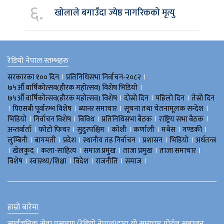
६.
खोलाले बगाउँदा ज्येष्ठ नागरिकको मृत्यु
रेडियो नेपाल स्तम्भहरु
।
।
सरकारका १०० दिन
प्रतिनिधिसभा निर्वाचन-२०८२
।
७५औँ वार्षिकोत्सव(हीरक महोत्सव) विशेष भिडियाे
।
।
।
७५औँ वार्षिकोत्सव(हीरक महोत्सव) विशेष
दोस्रो दिन
पहिलो दिन
तेस्रो दिन
।
।
।
।
पिएसबी पूर्वारम्भ विशेष
ब्यानर समाचार
सूचना तथा चेतनामूलक सन्देश
।
।
।
।
।
भिडियाे
निर्वाचन विशेष
बिविध
प्रतिनिधिसभा बैठक
राष्ट्रिय सभा बैठक
।
।
।
।
।
।
।
अन्तर्वार्ता
फोटो फिचर
सुदुरपश्चिम
काेशी
कर्णाली
मधेस
गण्डकी
।
।
।
।
।
।
लुम्बिनी
बागमती
प्रदेश
स्थानीय तह निर्वाचन
प्रशासन
भिडियो
अर्थतन्त्र
।
।
।
।
।
।
खेलकुद
कला-साहित्य
समाज प्रमुख
ताजा प्रमुख
ताजा समाचार
।
।
।
।
।
विशेष
स्वास्थ्य/शिक्षा
विदेश
राजनीति
समाज
हाम्रो बारेमा
सार्वजनिक सेवा प्रसारण (रेडियो नेपाल)द्वारा यो समाचार पोर्टल सञ्चालन