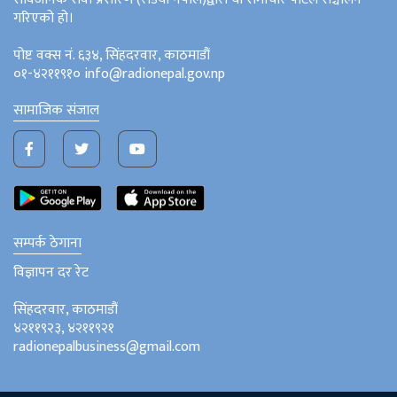
गरिएको हो।
पोष्ट वक्स नं. ६३४, सिंहदरवार, काठमाडौं
०१-४२११९१० info@radionepal.gov.np
सामाजिक संजाल
सम्पर्क ठेगाना
विज्ञापन दर रेट
सिंहदरवार, काठमाडौं
४२११९२३, ४२११९२१
radionepalbusiness@gmail.com