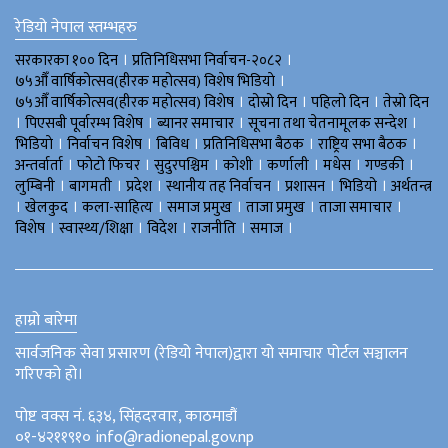
रेडियो नेपाल स्तम्भहरु
।
।
सरकारका १०० दिन
प्रतिनिधिसभा निर्वाचन-२०८२
।
७५औँ वार्षिकोत्सव(हीरक महोत्सव) विशेष भिडियाे
।
।
।
७५औँ वार्षिकोत्सव(हीरक महोत्सव) विशेष
दोस्रो दिन
पहिलो दिन
तेस्रो दिन
।
।
।
।
पिएसबी पूर्वारम्भ विशेष
ब्यानर समाचार
सूचना तथा चेतनामूलक सन्देश
।
।
।
।
।
भिडियाे
निर्वाचन विशेष
बिविध
प्रतिनिधिसभा बैठक
राष्ट्रिय सभा बैठक
।
।
।
।
।
।
।
अन्तर्वार्ता
फोटो फिचर
सुदुरपश्चिम
काेशी
कर्णाली
मधेस
गण्डकी
।
।
।
।
।
।
लुम्बिनी
बागमती
प्रदेश
स्थानीय तह निर्वाचन
प्रशासन
भिडियो
अर्थतन्त्र
।
।
।
।
।
।
खेलकुद
कला-साहित्य
समाज प्रमुख
ताजा प्रमुख
ताजा समाचार
।
।
।
।
।
विशेष
स्वास्थ्य/शिक्षा
विदेश
राजनीति
समाज
हाम्रो बारेमा
सार्वजनिक सेवा प्रसारण (रेडियो नेपाल)द्वारा यो समाचार पोर्टल सञ्चालन
गरिएको हो।
पोष्ट वक्स नं. ६३४, सिंहदरवार, काठमाडौं
०१-४२११९१० info@radionepal.gov.np