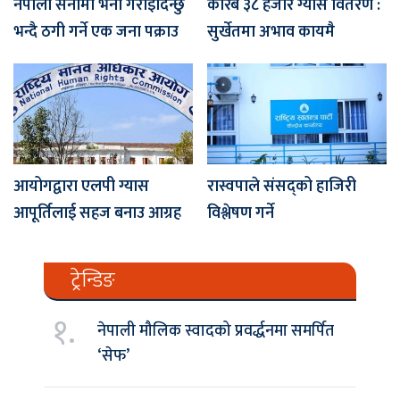
नेपाली सेनामा भर्ना गराइदिन्छु
करिब ३८ हजार ग्यास वितरण :
भन्दै ठगी गर्ने एक जना पक्राउ
सुर्खेतमा अभाव कायमै
आयोगद्वारा एलपी ग्यास
रास्वपाले संसद्को हाजिरी
आपूर्तिलाई सहज बनाउ आग्रह
विश्लेषण गर्ने
ट्रेन्डिङ
१.
नेपाली मौलिक स्वादको प्रवर्द्धनमा समर्पित
‘सेफ’