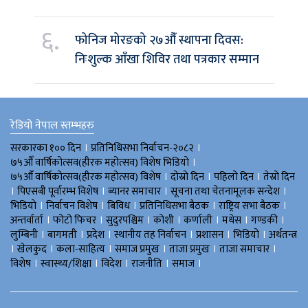
६.
फोनिज मोरङको २७औँ स्थापना दिवस:
निःशुल्क आँखा शिविर तथा पत्रकार सम्मान
रेडियो नेपाल स्तम्भहरु
।
।
सरकारका १०० दिन
प्रतिनिधिसभा निर्वाचन-२०८२
।
७५औँ वार्षिकोत्सव(हीरक महोत्सव) विशेष भिडियाे
।
।
।
७५औँ वार्षिकोत्सव(हीरक महोत्सव) विशेष
दोस्रो दिन
पहिलो दिन
तेस्रो दिन
।
।
।
।
पिएसबी पूर्वारम्भ विशेष
ब्यानर समाचार
सूचना तथा चेतनामूलक सन्देश
।
।
।
।
।
भिडियाे
निर्वाचन विशेष
बिविध
प्रतिनिधिसभा बैठक
राष्ट्रिय सभा बैठक
।
।
।
।
।
।
।
अन्तर्वार्ता
फोटो फिचर
सुदुरपश्चिम
काेशी
कर्णाली
मधेस
गण्डकी
।
।
।
।
।
।
लुम्बिनी
बागमती
प्रदेश
स्थानीय तह निर्वाचन
प्रशासन
भिडियो
अर्थतन्त्र
।
।
।
।
।
।
खेलकुद
कला-साहित्य
समाज प्रमुख
ताजा प्रमुख
ताजा समाचार
।
।
।
।
।
विशेष
स्वास्थ्य/शिक्षा
विदेश
राजनीति
समाज