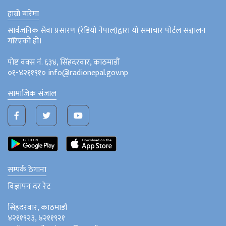
हाम्रो बारेमा
सार्वजनिक सेवा प्रसारण (रेडियो नेपाल)द्वारा यो समाचार पोर्टल सञ्चालन
गरिएको हो।
पोष्ट वक्स नं. ६३४, सिंहदरवार, काठमाडौं
०१-४२११९१० info@radionepal.gov.np
सामाजिक संजाल
सम्पर्क ठेगाना
विज्ञापन दर रेट
सिंहदरवार, काठमाडौं
४२११९२३, ४२११९२१