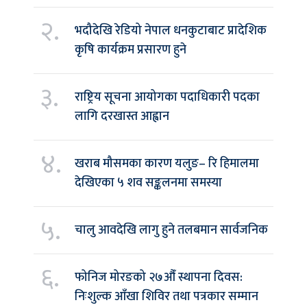
२.
भदौदेखि रेडियो नेपाल धनकुटाबाट प्रादेशिक
कृषि कार्यक्रम प्रसारण हुने
३.
राष्ट्रिय सूचना आयोगका पदाधिकारी पदका
लागि दरखास्त आह्वान
४.
खराब मौसमका कारण यलुङ– रि हिमालमा
देखिएका ५ शव सङ्कलनमा समस्या
५.
चालु आवदेखि लागु हुने तलबमान सार्वजनिक
६.
फोनिज मोरङको २७औँ स्थापना दिवस:
निःशुल्क आँखा शिविर तथा पत्रकार सम्मान