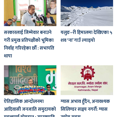
सरकारलाई जिम्मेवार बनाउने
यलुङ–री हिमालमा देखिएका ५
गरी प्रमुख प्रतिपक्षीको भूमिका
शव ‘ना’ गाउँ ल्याइयो
निर्वाह गरिरहेका छौँ : सभापति
थापा
ऐतिहासिक आन्दोलनमा
ग्यास अभाव हुँदैन, अनावश्यक
आदिवासी जनजाति समुदायको
सिलिण्डर सञ्चय नगरौँ: ग्यास