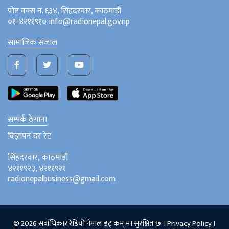
पोष्ट वक्स नं. ६३४, सिंहदरवार, काठमाडौं
०१-४२११९१० info@radionepal.gov.np
सामाजिक संजाल
सम्पर्क ठेगाना
विज्ञापन दर रेट
सिंहदरवार, काठमाडौं
४२११९२३, ४२११९२१
radionepalbusiness@gmail.com
© 2026 सर्वाधिकार रेडियो नेपाल डट् कम् मा सुरक्षित छ ।
Privacy Policy
।