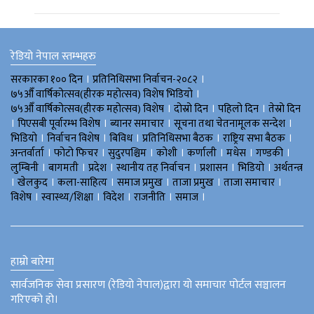
रेडियो नेपाल स्तम्भहरु
।
।
सरकारका १०० दिन
प्रतिनिधिसभा निर्वाचन-२०८२
।
७५औँ वार्षिकोत्सव(हीरक महोत्सव) विशेष भिडियाे
।
।
।
७५औँ वार्षिकोत्सव(हीरक महोत्सव) विशेष
दोस्रो दिन
पहिलो दिन
तेस्रो दिन
।
।
।
।
पिएसबी पूर्वारम्भ विशेष
ब्यानर समाचार
सूचना तथा चेतनामूलक सन्देश
।
।
।
।
।
भिडियाे
निर्वाचन विशेष
बिविध
प्रतिनिधिसभा बैठक
राष्ट्रिय सभा बैठक
।
।
।
।
।
।
।
अन्तर्वार्ता
फोटो फिचर
सुदुरपश्चिम
काेशी
कर्णाली
मधेस
गण्डकी
।
।
।
।
।
।
लुम्बिनी
बागमती
प्रदेश
स्थानीय तह निर्वाचन
प्रशासन
भिडियो
अर्थतन्त्र
।
।
।
।
।
।
खेलकुद
कला-साहित्य
समाज प्रमुख
ताजा प्रमुख
ताजा समाचार
।
।
।
।
।
विशेष
स्वास्थ्य/शिक्षा
विदेश
राजनीति
समाज
हाम्रो बारेमा
सार्वजनिक सेवा प्रसारण (रेडियो नेपाल)द्वारा यो समाचार पोर्टल सञ्चालन
गरिएको हो।