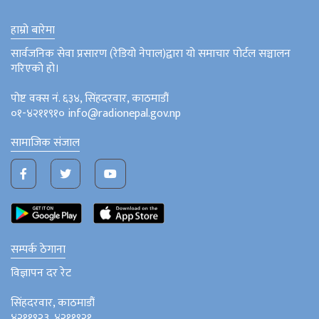
हाम्रो बारेमा
सार्वजनिक सेवा प्रसारण (रेडियो नेपाल)द्वारा यो समाचार पोर्टल सञ्चालन
गरिएको हो।
पोष्ट वक्स नं. ६३४, सिंहदरवार, काठमाडौं
०१-४२११९१० info@radionepal.gov.np
सामाजिक संजाल
सम्पर्क ठेगाना
विज्ञापन दर रेट
सिंहदरवार, काठमाडौं
४२११९२३, ४२११९२१