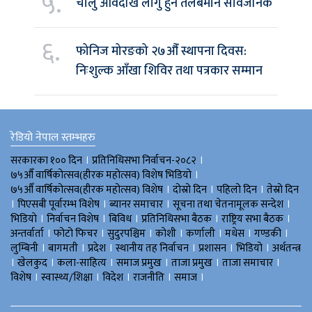
५.
चालु आवदेखि लागु हुने तलबमान सार्वजनिक
६.
फोनिज मोरङको २७औँ स्थापना दिवस:
निःशुल्क आँखा शिविर तथा पत्रकार सम्मान
रेडियो नेपाल स्तम्भहरु
।
।
सरकारका १०० दिन
प्रतिनिधिसभा निर्वाचन-२०८२
।
७५औँ वार्षिकोत्सव(हीरक महोत्सव) विशेष भिडियाे
।
।
।
७५औँ वार्षिकोत्सव(हीरक महोत्सव) विशेष
दोस्रो दिन
पहिलो दिन
तेस्रो दिन
।
।
।
।
पिएसबी पूर्वारम्भ विशेष
ब्यानर समाचार
सूचना तथा चेतनामूलक सन्देश
।
।
।
।
।
भिडियाे
निर्वाचन विशेष
बिविध
प्रतिनिधिसभा बैठक
राष्ट्रिय सभा बैठक
।
।
।
।
।
।
।
अन्तर्वार्ता
फोटो फिचर
सुदुरपश्चिम
काेशी
कर्णाली
मधेस
गण्डकी
।
।
।
।
।
।
लुम्बिनी
बागमती
प्रदेश
स्थानीय तह निर्वाचन
प्रशासन
भिडियो
अर्थतन्त्र
।
।
।
।
।
।
खेलकुद
कला-साहित्य
समाज प्रमुख
ताजा प्रमुख
ताजा समाचार
।
।
।
।
।
विशेष
स्वास्थ्य/शिक्षा
विदेश
राजनीति
समाज