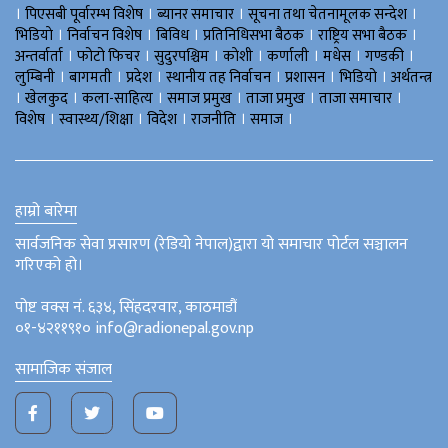
।
।
।
।
पिएसबी पूर्वारम्भ विशेष
ब्यानर समाचार
सूचना तथा चेतनामूलक सन्देश
।
।
।
।
।
भिडियाे
निर्वाचन विशेष
बिविध
प्रतिनिधिसभा बैठक
राष्ट्रिय सभा बैठक
।
।
।
।
।
।
।
अन्तर्वार्ता
फोटो फिचर
सुदुरपश्चिम
काेशी
कर्णाली
मधेस
गण्डकी
।
।
।
।
।
।
लुम्बिनी
बागमती
प्रदेश
स्थानीय तह निर्वाचन
प्रशासन
भिडियो
अर्थतन्त्र
।
।
।
।
।
।
खेलकुद
कला-साहित्य
समाज प्रमुख
ताजा प्रमुख
ताजा समाचार
।
।
।
।
।
विशेष
स्वास्थ्य/शिक्षा
विदेश
राजनीति
समाज
हाम्रो बारेमा
सार्वजनिक सेवा प्रसारण (रेडियो नेपाल)द्वारा यो समाचार पोर्टल सञ्चालन
गरिएको हो।
पोष्ट वक्स नं. ६३४, सिंहदरवार, काठमाडौं
०१-४२११९१० info@radionepal.gov.np
सामाजिक संजाल