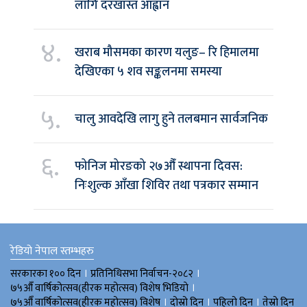
लागि दरखास्त आह्वान
४.
खराब मौसमका कारण यलुङ– रि हिमालमा
देखिएका ५ शव सङ्कलनमा समस्या
५.
चालु आवदेखि लागु हुने तलबमान सार्वजनिक
६.
फोनिज मोरङको २७औँ स्थापना दिवस:
निःशुल्क आँखा शिविर तथा पत्रकार सम्मान
रेडियो नेपाल स्तम्भहरु
।
।
सरकारका १०० दिन
प्रतिनिधिसभा निर्वाचन-२०८२
।
७५औँ वार्षिकोत्सव(हीरक महोत्सव) विशेष भिडियाे
।
।
।
७५औँ वार्षिकोत्सव(हीरक महोत्सव) विशेष
दोस्रो दिन
पहिलो दिन
तेस्रो दिन